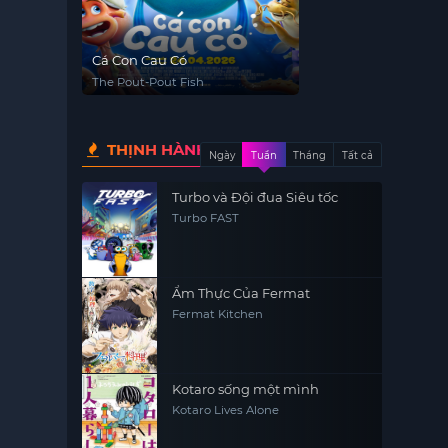
Cá Con Cau Có
The Pout-Pout Fish
THỊNH HÀNH
Ngày
Tuần
Tháng
Tất cả
Turbo và Đội đua Siêu tốc
Turbo FAST
Ẩm Thực Của Fermat
Fermat Kitchen
Kotaro sống một mình
Kotaro Lives Alone