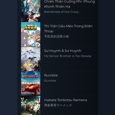
Chiến Thần Cuồng Phi: Phụng
Khinh Thiên Hạ
Battlefield of the Crazy
Empresses
Thị Trấn Gấu Mèo Trong Điện
Thoại
手机里的浣熊小镇
Sư Huynh À Sư Huynh
My Senior Brother is Too Steady
Rumble
Rumble
Hakata Tonkotsu Ramens
博多豚骨ラーメンズ