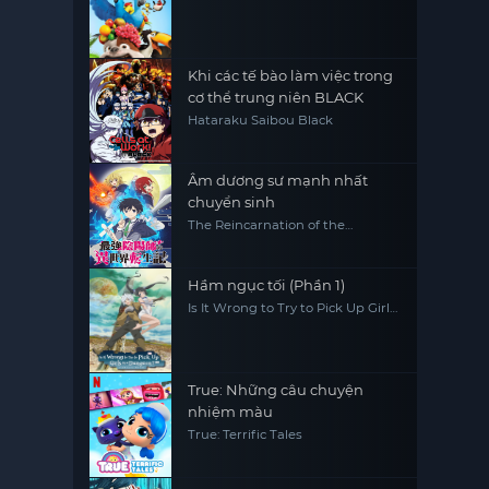
Khi các tế bào làm việc trong
cơ thể trung niên BLACK
Hataraku Saibou Black
Âm dương sư mạnh nhất
chuyển sinh
The Reincarnation of the
Strongest Exorcist in Another
World
Hầm ngục tối (Phần 1)
Is It Wrong to Try to Pick Up Girls
in a Dungeon? (Season 1)
True: Những câu chuyện
nhiệm màu
True: Terrific Tales