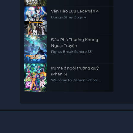
Văn Hào Lưu Lạc Phần 4
Bungo Stray Dogs 4
Đấu Phá Thương Khung
Ngoại Truyện
Fights Break Sphere S5
Iruma ở ngôi trường quỷ
(Phần 3)
Welcome to Demon School!
Iruma-kun (Season 3)