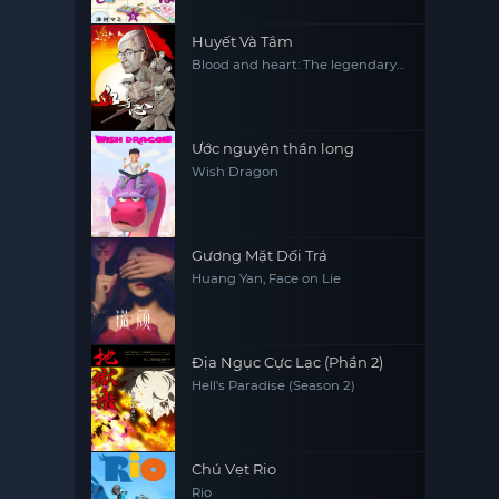
Huyết Và Tâm
Blood and heart: The legendary
life of a Japanese youth in China
Ước nguyện thần long
Wish Dragon
Gương Mặt Dối Trá
Huang Yan, Face on Lie
Địa Ngục Cực Lạc (Phần 2)
Hell's Paradise (Season 2)
Chú Vẹt Rio
Rio