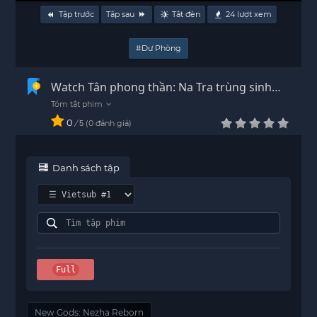
Tập trước
Tập sau
Tắt đèn
24
lượt xem
#Dự Phòng
Watch Tân phong thần: Na Tra trùng sinh
Vietsub - HD
0
/
0
đánh giá
5
Danh sách tập
Full
New Gods: Nezha Reborn