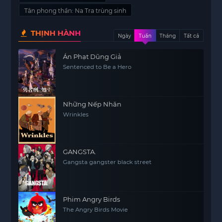
Tân phong thần: Na Tra trùng sinh
THỊNH HÀNH
Ngày
Tuần
Tháng
Tất cả
Án Phạt Dũng Giả
Sentenced to Be a Hero
Những Nếp Nhăn
Wrinkles
GANGSTA.
Gangsta gangster black street
Phim Angry Birds
The Angry Birds Movie