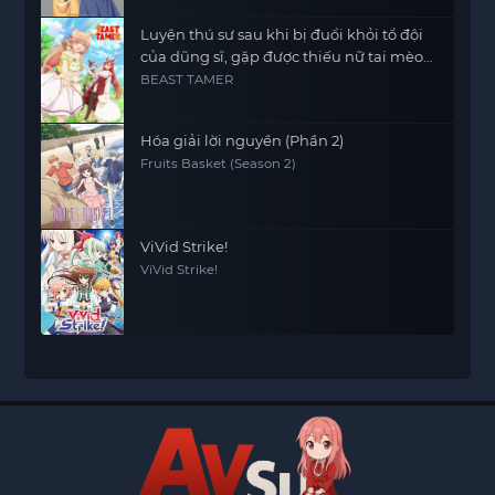
Luyện thú sư sau khi bị đuổi khỏi tổ đội
của dũng sĩ, gặp được thiếu nữ tai mèo
của chủng tộc mạnh nhất
BEAST TAMER
Hóa giải lời nguyền (Phần 2)
Fruits Basket (Season 2)
ViVid Strike!
ViVid Strike!