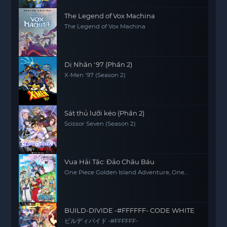
The Legend of Vox Machina
The Legend of Vox Machina
Dị Nhân '97 (Phần 2)
X-Men '97 (Season 2)
Sát thủ lưỡi kéo (Phần 2)
Scissor Seven (Season 2)
Vua Hải Tặc: Đảo Châu Báu
One Piece Golden Island Adventure, One
Piece: The Movie, One Piece Movie 1
BUILD-DIVIDE -#FFFFFF- CODE WHITE
ビルディバイド -#FFFFFF-