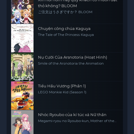
thỏ không? BLOOM
ご注文はうさぎですか？ BLOOM
Chuyện công chúa Kaguya
The Tale of The Princess Kaguya
Nụ Cười Của Arsnotoria (Hoạt Hình)
Smile of the Arsnotoria the Animation
Tiểu Hầu Vương (Phần 1)
LEGO Monkie Kid (Season 1)
Nhóc Ryoubo của kí túc xá Nữ thần
Megami-ryou no Ryoubo-kun, Mother of the
Goddess' Dormitory