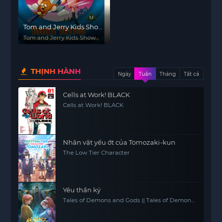
Tom and Jerry Kids Show
(1990) (Phần 1)
Tom and Jerry Kids Show
(1990) (Season 1)
THỊNH HÀNH
Ngày
Tuần
Tháng
Tất cả
Cells at Work! BLACK
Cells at Work! BLACK
Nhân vật yếu ớt của Tomozaki-kun
The Low Tier Character
Yêu thần ký
Tales of Demons and Gods || Tales of Demon
and God