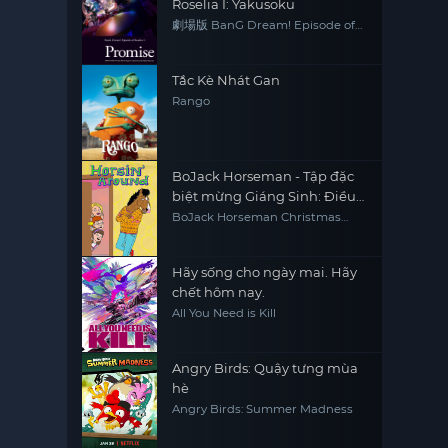
Roselia I: Yakusoku
劇場版 BanG Dream! Episode of
Roselia
Tắc Kè Nhát Gan
Rango
BoJack Horseman - Tập đặc
biệt mừng Giáng Sinh: Điều
ước giáng sinh của Sabrina
BoJack Horseman Christmas
Special: Sabrina's Christmas Wish
Hãy sống cho ngày mai. Hãy
chết hôm nay.
All You Need is Kill
Angry Birds: Quậy tưng mùa
hè
Angry Birds: Summer Madness