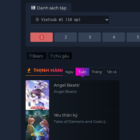
Danh sách tập
1
2
3
4
5
7 Bears
7 chú gấu
THỊNH HÀNH
Ngày
Tuần
Tháng
Tất cả
Angel Beats!
Angel Beats!
Yêu thần ký
Tales of Demons and Gods ||
Tales of Demon and God