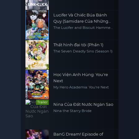
Lucifer Và Chiếc Búa Bánh
Quy (Samidare Của Những
Tinh Cầu)
The Lucifer and Biscuit Hammer
Hoshi no samidare
Thất hình đại tội (Phần 1)
The Seven Deadly Sins (Season 1)
Học Viện Anh Hùng: You're
Next
My Hero Academia: You're Next
Trailer
Nina Của Đất Nước Ngàn Sao
Nina the Starry Bride
BanG Dream! Episode of