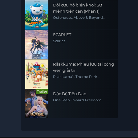
Đội cứu hộ biển khơi: Sứ
mệnh trên cạn (Phần 1)
Octonauts: Above & Beyond
(Season 1)
SCARLET
Scarlet
Rilakkuma: Phiêu lưu tại công
viên giải trí
Rilakkuma's Theme Park
Adventure
Trailer
Độc Bộ Tiêu Dao
One Step Toward Freedom