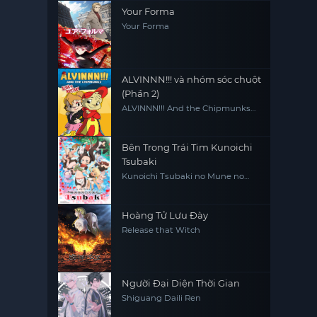
Your Forma
Your Forma
ALVINNN!!! và nhóm sóc chuột
(Phần 2)
ALVINNN!!! And the Chipmunks
(Season 2)
Bên Trong Trái Tim Kunoichi
Tsubaki
Kunoichi Tsubaki no Mune no
Uchi
Hoàng Tử Lưu Đày
Release that Witch
Người Đại Diện Thời Gian
Shiguang Daili Ren