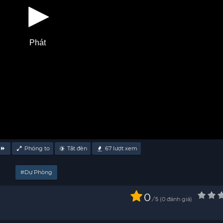
Phát
Phóng to
Tắt đèn
67
lượt xem
#Dự Phòng
0
/
0
đánh giá
5