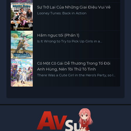
Sự Trở Lại Của Những Giai Điệu Vui Vẻ
Looney Tunes: Back in Action
Hầm ngục tối (Phần 1)
Is It Wrong to Try to Pick Up Girls in a
Dungeon? (Season 1)
Có Một Cô Gái Dễ Thương Trong Tổ Đội
Anh Hùng, Nên Tôi Thử Tỏ Tình
There Was a Cute Girl in the Hero's Party, so I
Tried Confessing to Her