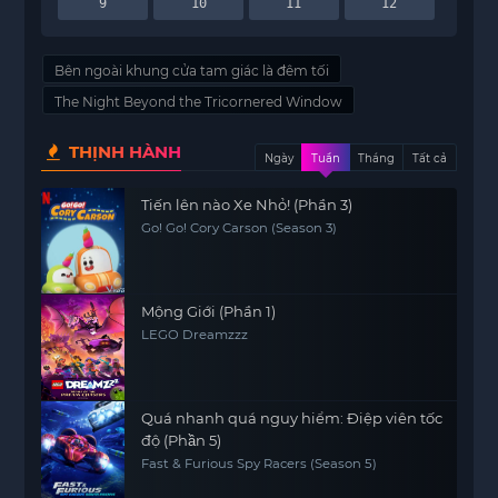
9
10
11
12
Bên ngoài khung cửa tam giác là đêm tối
The Night Beyond the Tricornered Window
THỊNH HÀNH
Ngày
Tuần
Tháng
Tất cả
Tiến lên nào Xe Nhỏ! (Phần 3)
Go! Go! Cory Carson (Season 3)
Mộng Giới (Phần 1)
LEGO Dreamzzz
Quá nhanh quá nguy hiểm: Điệp viên tốc
độ (Phần 5)
Fast & Furious Spy Racers (Season 5)