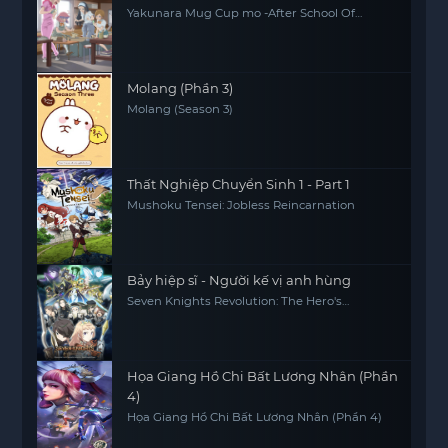
Yakunara Mug Cup mo -After School Of
YAKUMO-
Molang (Phần 3)
Molang (Season 3)
Thất Nghiệp Chuyển Sinh 1 - Part 1
Mushoku Tensei: Jobless Reincarnation
Bảy hiệp sĩ - Người kế vị anh hùng
Seven Knights Revolution: The Hero's
Successor, Seven Knights Revolution -Eiyuu
no Keishousha
Họa Giang Hồ Chi Bất Lương Nhân (Phần
4)
Họa Giang Hồ Chi Bất Lương Nhân (Phần 4)