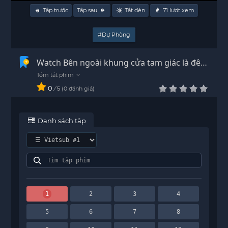
Tập trước
Tập sau
Tắt đèn
71
lượt xem
#Dự Phòng
Watch Bên ngoài khung cửa tam giác là đêm
tối Vietsub - HD
0
/
0
đánh giá
5
Danh sách tập
1
2
3
4
5
6
7
8