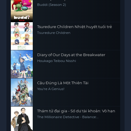
Buddi (Season 2)
Tsuredure Children Nhiệt huyết tuổi trẻ
Tsuredure Children
Diary of Our Days at the Breakwater
Houkago Teibou Nisshi
Cậu Đúng Là Một Thiên Tài
You're A Genius!
Thám tử đại gia - Số dư tài khoản: Vô hạn
The Millionaire Detective - Balance:
UNLIMITED