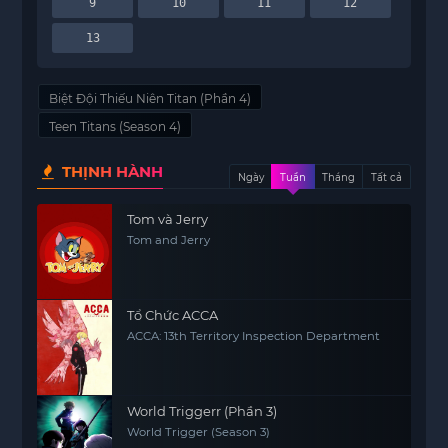
9
10
11
12
13
Biệt Đội Thiếu Niên Titan (Phần 4)
Teen Titans (Season 4)
THỊNH HÀNH
Ngày
Tuần
Tháng
Tất cả
Tom và Jerry
Tom and Jerry
Tổ Chức ACCA
ACCA: 13th Territory Inspection Department
World Triggerr (Phần 3)
World Trigger (Season 3)