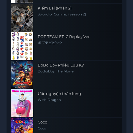
Kiếm Lai (Phần 2)
Sword of Coming (Season 2)
POP TEAM EPIC Replay Ver.
ポプテピピック
BoBoiBoy Phiêu Lưu Ký
BoBoiBoy: The Movie
Ước nguyện thần long
Wish Dragon
Coco
Coco