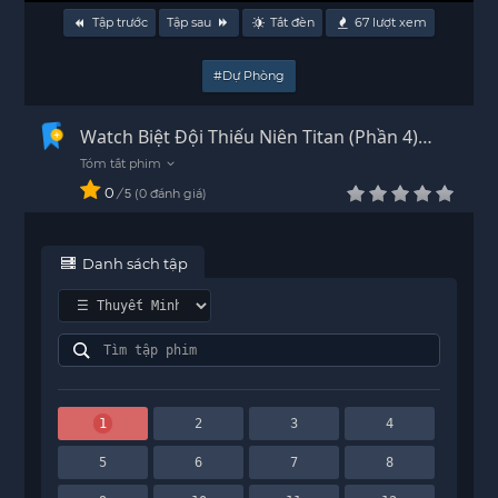
Tập trước
Tập sau
Tắt đèn
67
lượt xem
#Dự Phòng
Watch Biệt Đội Thiếu Niên Titan (Phần 4)
Thuyết Minh - HD
0
/
0
đánh giá
5
Danh sách tập
1
2
3
4
5
6
7
8