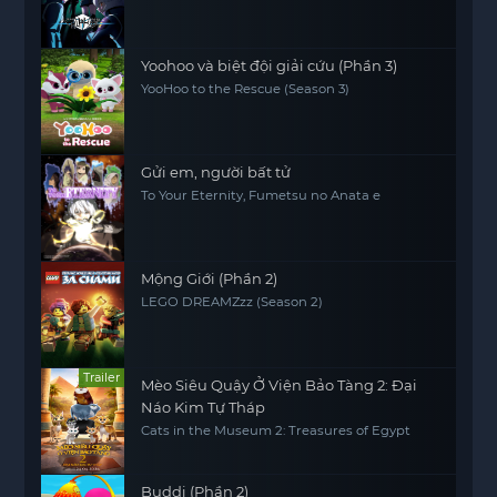
Yoohoo và biệt đội giải cứu (Phần 3)
YooHoo to the Rescue (Season 3)
Gửi em, người bất tử
To Your Eternity, Fumetsu no Anata e
Mộng Giới (Phần 2)
LEGO DREAMZzz (Season 2)
Trailer
Mèo Siêu Quậy Ở Viện Bảo Tàng 2: Đại
Náo Kim Tự Tháp
Cats in the Museum 2: Treasures of Egypt
Buddi (Phần 2)