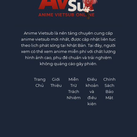
Anime Vietsub
là nền tảng chuyên cung cấp
anime vietsub mới nhất, được cập nhật liên tục
theo lịch phát sóng tại Nhật Bản. Tại đây, người
xem có thể xem anime miễn phí với chất lượng
hình ảnh cao, phụ đề chuẩn và trải nghiệm
không quảng cáo gây phiền.
Trang
Giới
Miễn
Điều
Chính
Chủ
Thiệu
Trừ
khoản
Sách
Trách
và
Bảo
Nhiệm
điều
Mật
kiện
×
×
©
AnimeVietSub1.Net. All rights reserved.