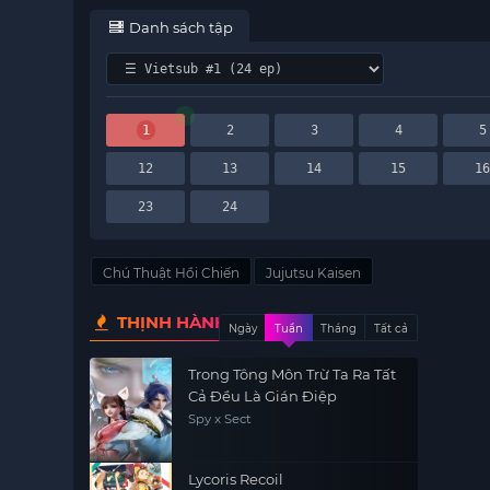
Danh sách tập
1
2
3
4
5
12
13
14
15
1
23
24
Chú Thuật Hồi Chiến
Jujutsu Kaisen
THỊNH HÀNH
Ngày
Tuần
Tháng
Tất cả
Trong Tông Môn Trừ Ta Ra Tất
Cả Đều Là Gián Điệp
Spy x Sect
Lycoris Recoil