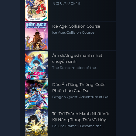
リコリスリコイル
Ice Age: Collision Course
Ice Age: Collision Course
Âm dương sư mạnh nhất
chuyển sinh
The Reincarnation of the
Strongest Exorcist in Another
World
Dấu Ấn Rồng Thiêng: Cuộc
Phiêu Lưu Của Dai
Dragon Quest: Adventure of Dai
Tôi Trở Thành Mạnh Nhất Với
Kỹ Năng Trạng Thái Và Hủy
Diệt Tất Cả
Failure Frame: I Became the
Strongest and Annihilated
Everything with Low-Level Spells