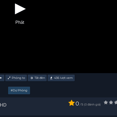
Phát
Phóng to
Tắt đèn
436
lượt xem
#Dự Phòng
0
etsub - HD
/
0
đánh giá
5