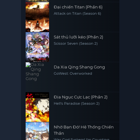
Đại chiến Titan (Phần 6)
Attack on Titan (Season 6)
Sát thủ lưỡi kéo (Phần 2)
Scissor Seven (Season 2)
Da Xia Qing Shang Gong
GoWest: Overworked
Địa Ngục Cực Lạc (Phần 2)
Hell's Paradise (Season 2)
Nhờ Bạn Đó! Hệ Thống Chiến
Thần
War God System! I’m Counting