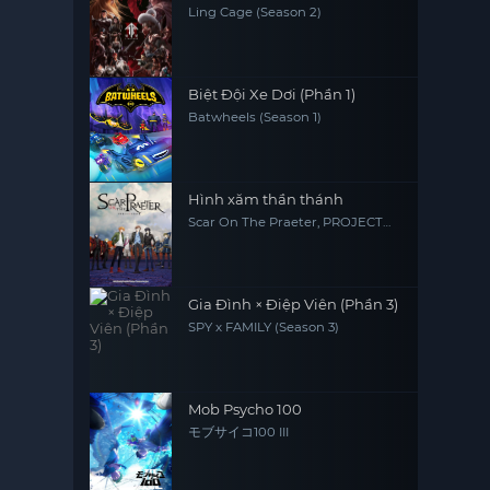
Ling Cage (Season 2)
Biệt Đội Xe Dơi (Phần 1)
Batwheels (Season 1)
Hình xăm thần thánh
Scar On The Praeter, PROJECT
SCARD
Gia Đình × Điệp Viên (Phần 3)
SPY x FAMILY (Season 3)
Mob Psycho 100
モブサイコ100 III