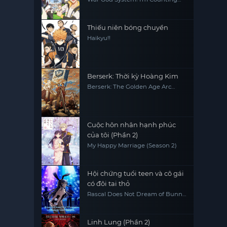
On You!
Thiếu niên bóng chuyền
Haikyu!!
Berserk: Thời kỳ Hoàng Kim
Berserk: The Golden Age Arc
Memorial Edition
Cuộc hôn nhân hạnh phúc
của tôi (Phần 2)
My Happy Marriage (Season 2)
Hội chứng tuổi teen và cô gái
có đôi tai thỏ
Rascal Does Not Dream of Bunny
Girl Senpai
Linh Lung (Phần 2)