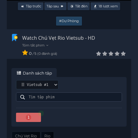
Tập trước
Tập sau
Tắt đèn
18
lượt xem
#Dự Phòng
Watch Chú Vẹt Rio Vietsub - HD
0
/
0
đánh giá
5
Danh sách tập
1
Chú Vẹt Rio
Rio