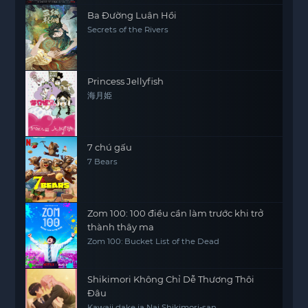
Ba Đường Luân Hồi
Secrets of the Rivers
Princess Jellyfish
海月姫
7 chú gấu
7 Bears
Zom 100: 100 điều cần làm trước khi trở
thành thây ma
Zom 100: Bucket List of the Dead
Shikimori Không Chỉ Dễ Thương Thôi
Đâu
Kawaii dake ja Nai Shikimori-san