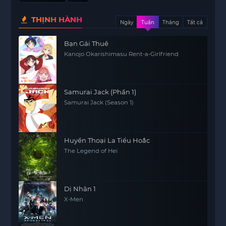
THỊNH HÀNH
Ngày
Tuần
Tháng
Tất cả
Bạn Gái Thuê
Kanojo Okarishimasu Rent-a-Girlfriend
Samurai Jack (Phần 1)
Samurai Jack (Season 1)
Huyền Thoại La Tiểu Hoắc
The Legend of Hei
Dị Nhân 1
X-Men