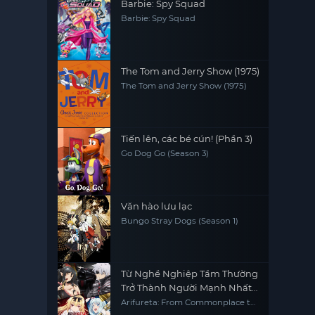
Barbie: Spy Squad
Barbie: Spy Squad
The Tom and Jerry Show (1975)
The Tom and Jerry Show (1975)
Tiến lên, các bé cún! (Phần 3)
Go Dog Go (Season 3)
Văn hào lưu lạc
Bungo Stray Dogs (Season 1)
Từ Nghề Nghiệp Tầm Thường
Trở Thành Người Mạnh Nhất
Thế Giới - Phần 1
Arifureta: From Commonplace to
World's Strongest S1