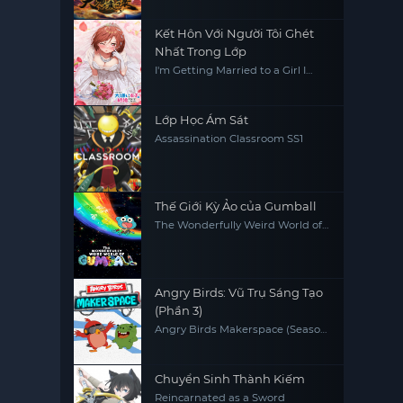
Kết Hôn Với Người Tôi Ghét
Nhất Trong Lớp
I'm Getting Married to a Girl I
Hate in My Class
Lớp Học Ám Sát
Assassination Classroom SS1
Thế Giới Kỳ Ảo của Gumball
The Wonderfully Weird World of
Gumball
Angry Birds: Vũ Trụ Sáng Tạo
(Phần 3)
Angry Birds Makerspace (Season
3)
Chuyển Sinh Thành Kiếm
Reincarnated as a Sword