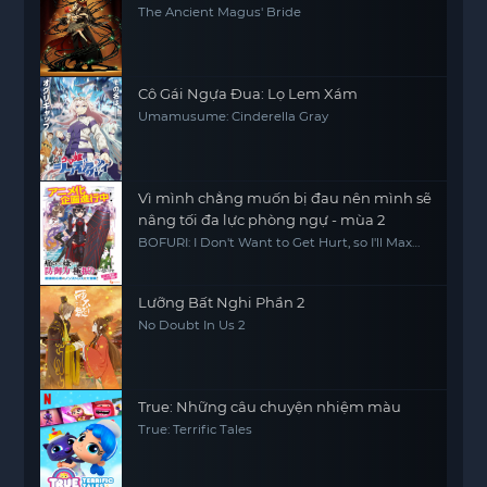
The Ancient Magus' Bride
Cô Gái Ngựa Đua: Lọ Lem Xám
Umamusume: Cinderella Gray
Vì mình chẳng muốn bị đau nên mình sẽ
nâng tối đa lực phòng ngự - mùa 2
BOFURI: I Don't Want to Get Hurt, so I'll Max
Out My Defense. Season 2
Lưỡng Bất Nghi Phần 2
No Doubt In Us 2
True: Những câu chuyện nhiệm màu
True: Terrific Tales