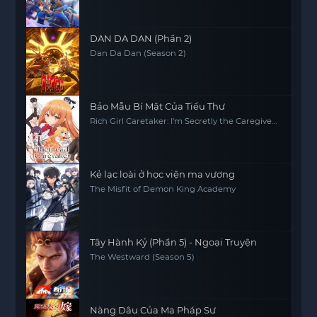
DAN DA DAN (Phần 2)
Dan Da Dan (Season 2)
Bảo Mẫu Bí Mật Của Tiểu Thư
Rich Girl Caretaker: I'm Secretly the Caregiver
of the Most Popular Girl in This Rich Kid
School
Kẻ lạc loài ở học viện ma vương
The Misfit of Demon King Academy
Tây Hành Kỷ (Phần 5) - Ngoại Truyện
The Westward (Season 5)
Nàng Dâu Của Ma Pháp Sư