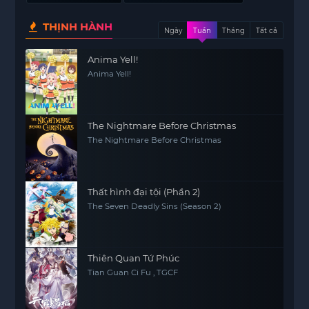
THỊNH HÀNH
Ngày
Tuần
Tháng
Tất cả
Anima Yell!
Anima Yell!
The Nightmare Before Christmas
The Nightmare Before Christmas
Thất hình đại tội (Phần 2)
The Seven Deadly Sins (Season 2)
Thiên Quan Tứ Phúc
Tian Guan Ci Fu , TGCF