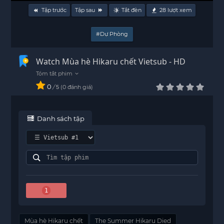
Tập trước
Tập sau
Tắt đèn
28
lượt xem
#Dự Phòng
Watch Mùa hè Hikaru chết Vietsub - HD
0
/
0
đánh giá
5
Danh sách tập
1
Mùa hè Hikaru chết
The Summer Hikaru Died