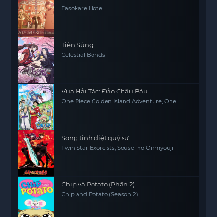
Tasokare Hotel
Tiên Sủng
Celestial Bonds
Vua Hải Tặc: Đảo Châu Báu
One Piece Golden Island Adventure, One
Piece: The Movie, One Piece Movie 1
Song tinh diệt quỷ sư
Twin Star Exorcists, Sousei no Onmyouji
Chip và Potato (Phần 2)
Chip and Potato (Season 2)