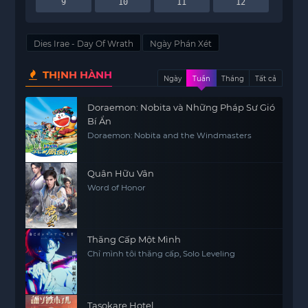
9
10
11
12
Dies Irae - Day Of Wrath
Ngày Phán Xét
THỊNH HÀNH
Ngày
Tuần
Tháng
Tất cả
Doraemon: Nobita và Những Pháp Sư Gió
Bí Ẩn
Doraemon: Nobita and the Windmasters
Quân Hữu Vân
Word of Honor
Thăng Cấp Một Mình
Chỉ mình tôi thăng cấp, Solo Leveling
Tasokare Hotel