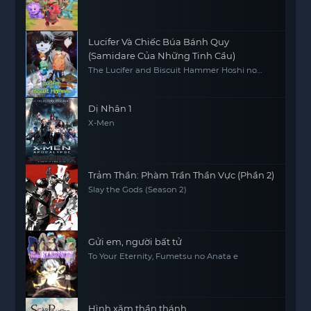
Lucifer Và Chiếc Búa Bánh Quy
(Samidare Của Những Tinh Cầu)
The Lucifer and Biscuit Hammer Hoshi no
samidare
Dị Nhân 1
X-Men
Trảm Thần: Phàm Trần Thần Vực (Phần 2)
Slay the Gods (Season 2)
Gửi em, người bất tử
To Your Eternity, Fumetsu no Anata e
Hình xăm thần thánh