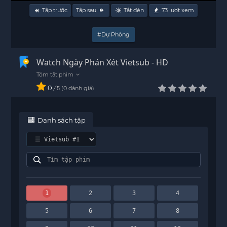
Tập trước
Tập sau
Tắt đèn
73
lượt xem
#Dự Phòng
Watch Ngày Phán Xét Vietsub - HD
0
/
0
đánh giá
5
Danh sách tập
1
2
3
4
5
6
7
8