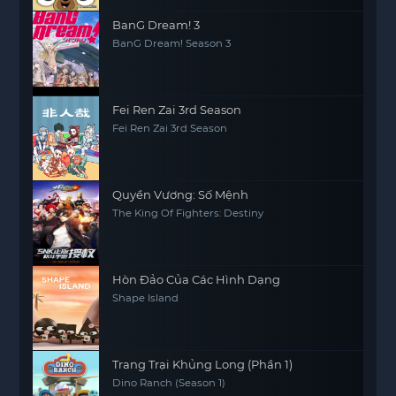
BanG Dream! 3
BanG Dream! Season 3
Fei Ren Zai 3rd Season
Fei Ren Zai 3rd Season
Quyền Vương: Số Mệnh
The King Of Fighters: Destiny
Hòn Đảo Của Các Hình Dạng
Shape Island
Trang Trại Khủng Long (Phần 1)
Dino Ranch (Season 1)