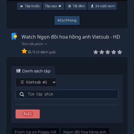
Tập trước
Tập sau
Tắt đèn
24
lượt xem
#Dự Phòng
Watch Ngọn đồi hoa hồng anh Vietsub - HD
0
/
0
đánh giá
5
Danh sách tập
Full
From Up on Poppy Hill
Ngọn đồi hoa hồng anh