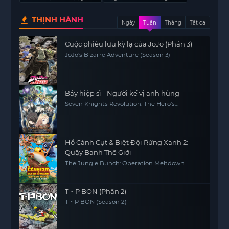
THỊNH HÀNH
Ngày
Tuần
Tháng
Tất cả
Cuộc phiêu lưu kỳ lạ của JoJo (Phần 3)
JoJo's Bizarre Adventure (Season 3)
Bảy hiệp sĩ - Người kế vị anh hùng
Seven Knights Revolution: The Hero's
Successor, Seven Knights Revolution -Eiyuu
no Keishousha
Hổ Cánh Cụt & Biệt Đội Rừng Xanh 2:
Quậy Banh Thế Giới
The Jungle Bunch: Operation Meltdown
T・P BON (Phần 2)
T・P BON (Season 2)