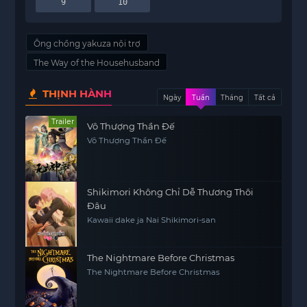
9
10
Ông chồng yakuza nội trợ
The Way of the Househusband
THỊNH HÀNH
Ngày
Tuần
Tháng
Tất cả
Trailer
Vô Thượng Thần Đế
Vô Thượng Thần Đế
Shikimori Không Chỉ Dễ Thương Thôi
Đâu
Kawaii dake ja Nai Shikimori-san
The Nightmare Before Christmas
The Nightmare Before Christmas