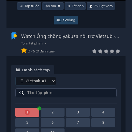
Tập trước
Tập sau
Tắt đèn
73
lượt xem
#Dự Phòng
Watch Ông chồng yakuza nội trợ Vietsub -
HD
0
/
0
đánh giá
5
Danh sách tập
1
2
3
4
5
6
7
8