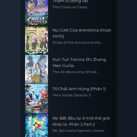
Thám tử động vật
The Creature Cases
Nụ Cười Của Arsnotoria (Hoạt
Hình)
Smile of the Arsnotoria the
Animation
Kun Tun Tianxia Zhi Zhang
Men Guilai
The All-devouring Whale:
Homecoming
Tố Chất Anh Hùng (Phần 1)
Hero Inside (Season 1)
Re: Bắt đầu lại ở một thế giới
khác lạ Phần 2 Part 2
Re: Zero kara Hajimeru Isekai
Seikatsu 2nd Season Part 2, Re0,