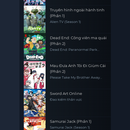
RE:ZERO
Truyền hình ngoài hành tinh
(Phần 1)
Alien TV (Season 1)
Dead End: Công viên ma quái
(Phần 2)
Dead End: Paranormal Park
(Season 2)
Mau Đưa Anh Tôi Đi Giùm Cái
(Phần 2)
Please Take My Brother Away
(Season 2)
Sword Art Online
Đao kiếm thần vực
Samurai Jack (Phần 1)
Samurai Jack (Season 1)