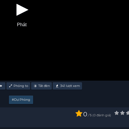
Phát
Phóng to
Tắt đèn
341
lượt xem
#Dự Phòng
0
/
0
đánh giá
5