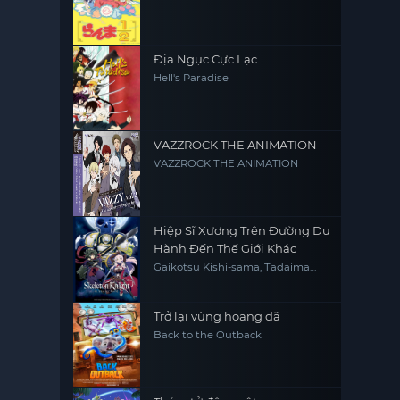
Địa Ngục Cực Lạc
Hell's Paradise
VAZZROCK THE ANIMATION
VAZZROCK THE ANIMATION
Hiệp Sĩ Xương Trên Đường Du
Hành Đến Thế Giới Khác
Gaikotsu Kishi-sama, Tadaima
Isekai e Odekakechuu, Skeleton
Knight in Another World
Trở lại vùng hoang dã
Back to the Outback