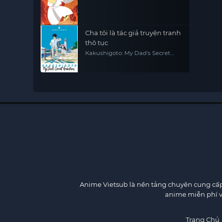
Cha tôi là tác giả truyện tranh
thô tục
Kakushigoto: My Dad's Secret
Ambition
Anime Vietsub
là nền tảng chuyên cung cấp 
anime miễn phí v
Trang Chủ