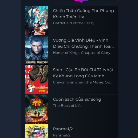
Chiến Thần Cuồng Phi: Phụng
Khinh Thiên Hạ
Battlefield of the Crazy
Empresses
Vương Giả Vinh Diệu - Vinh
Diệu Chi Chương: Thành Toái
Nguyệt (Phần 2)
Honor of Kings: Chapter of Glory
(Season 2)
Shin - Cậu Bé Bút Chì 32: Nhật
Ký Khủng Long Của Mình
Crayon Shin-chan the Movie: Our
Dinosaur Diary
Cuốn Sách Của Sự Sống
The Book of Life
Ranma1/2
Ranma1/2