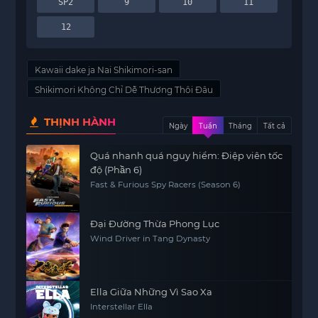
SP2
9
10
11
12
Kawaii dake ja Nai Shikimori-san
Shikimori Không Chỉ Dễ Thương Thôi Đâu
THỊNH HÀNH
Ngày
Tuần
Tháng
Tất cả
Quá nhanh quá nguy hiểm: Điệp viên tốc
độ (Phần 6)
Fast & Furious Spy Racers (Season 6)
Đại Đường Thừa Phong Lục
Wind Driver in Tang Dynasty
Ella Giữa Những Vì Sao Xa
Interstellar Ella