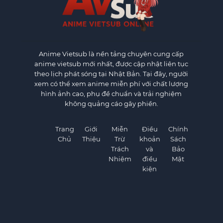
Anime Vietsub
là nền tảng chuyên cung cấp
anime vietsub mới nhất, được cập nhật liên tục
theo lịch phát sóng tại Nhật Bản. Tại đây, người
xem có thể xem anime miễn phí với chất lượng
hình ảnh cao, phụ đề chuẩn và trải nghiệm
không quảng cáo gây phiền.
Trang
Giới
Miễn
Điều
Chính
Chủ
Thiệu
Trừ
khoản
Sách
Trách
và
Bảo
Nhiệm
điều
Mật
kiện
×
×
©
AnimeVietSub1.Net. All rights reserved.