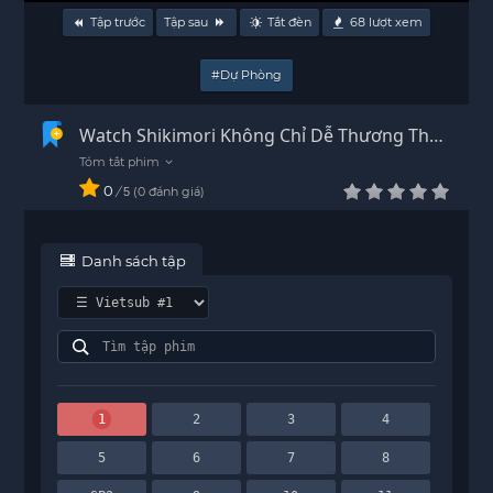
Tập trước
Tập sau
Tắt đèn
68
lượt xem
#Dự Phòng
Watch Shikimori Không Chỉ Dễ Thương Thôi
Đâu Vietsub - HD
0
/
0
đánh giá
5
Danh sách tập
1
2
3
4
5
6
7
8