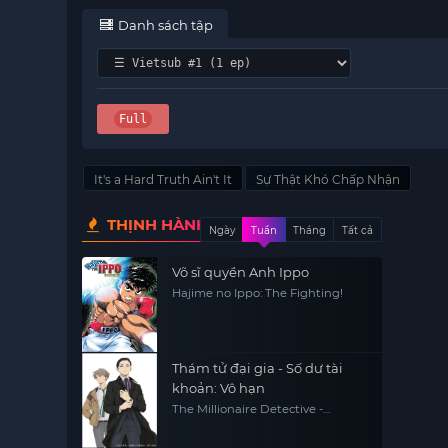
Danh sách tập
Full
It's a Hard Truth Ain't It
Sự Thật Khó Chấp Nhận
THỊNH HÀNH
Ngày
Tuần
Tháng
Tất cả
Võ sĩ quyền Anh Ippo
Hajime no Ippo: The Fighting!
Thám tử đại gia - Số dư tài
khoản: Vô hạn
The Millionaire Detective -
Balance: UNLIMITED