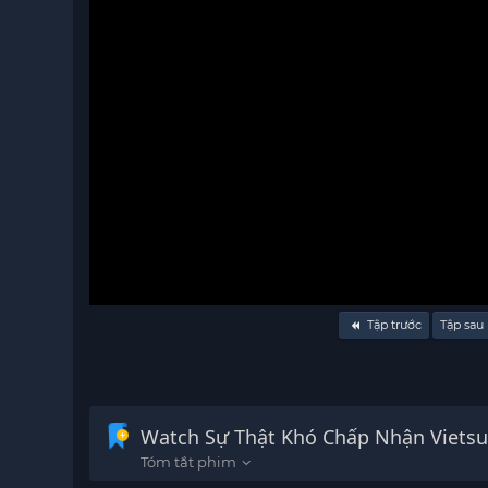
Volume
Tập trước
Tập sau
90%
Watch Sự Thật Khó C