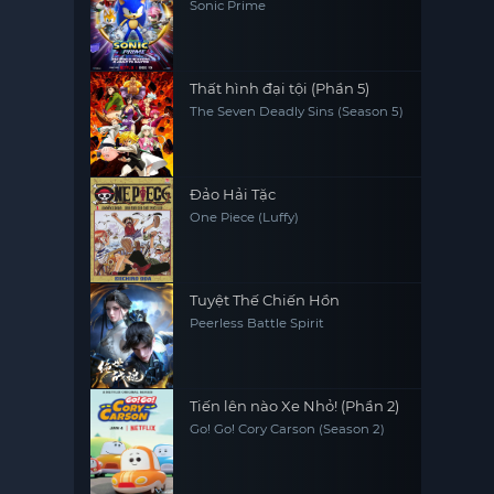
Sonic Prime
Thất hình đại tội (Phần 5)
The Seven Deadly Sins (Season 5)
Đảo Hải Tặc
One Piece (Luffy)
Tuyệt Thế Chiến Hồn
Peerless Battle Spirit
Tiến lên nào Xe Nhỏ! (Phần 2)
Go! Go! Cory Carson (Season 2)