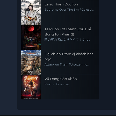
Lăng Thiên Độc Tôn
Supreme Over The Sky / Celestial
Above
Ta Muốn Trở Thành Chúa Tể
Bóng Tối (Phần 2)
陰の実力者になりたくて！ 2nd
season
Đại chiến Titan: Vị khách bất
ngờ
Attack on Titan: Totsuzen no
Raihousha, Attack on Titan: The
Sudden Visitor
Vũ Động Càn Khôn
Martial Universe