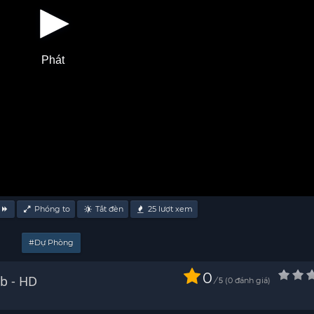
Phát
Phóng to
Tắt đèn
25
lượt xem
#Dự Phòng
0
hấp Nhận Vietsub - HD
/
0
đánh giá
5