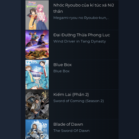
Nhóc Ryoubo của kí túc xá Nữ
thần
Megami-ryou no Ryoubo-kun,
Mother of the Goddess'
Dormitory
Đại Đường Thừa Phong Lục
Wind Driver in Tang Dynasty
Blue Box
Blue Box
Kiếm Lai (Phần 2)
Sword of Coming (Season 2)
Blade of Dawn
The Sword Of Dawn