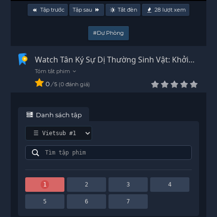
Tập trước
Tập sau
Tắt đèn
28
lượt xem
#Dự Phòng
Watch Tân Ký Sự Dị Thường Sinh Vật: Khởi
Đầu Vietsub - HD
0
/
0
đánh giá
5
Danh sách tập
1
2
3
4
5
6
7