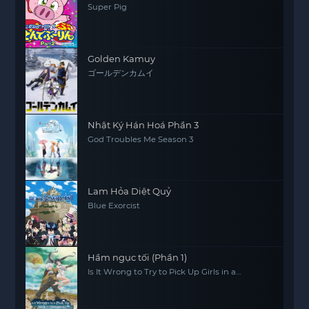
Super Pig
Golden Kamuy
ゴールデンカムイ
Nhật Ký Hán Hoá Phần 3
God Troubles Me Season 3
Lam Hỏa Diệt Quỷ
Blue Exorcist
Hầm ngục tối (Phần 1)
Is It Wrong to Try to Pick Up Girls in a
Dungeon? (Season 1)