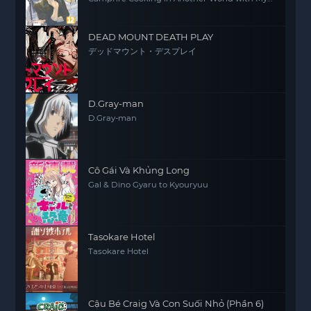
Absurd Skill
DEAD MOUNT DEATH PLAY
デッドマウント・デスプレイ
D.Gray-man
D.Gray-man
Cô Gái Và Khủng Long
Gal & Dino Gyaru to Kyouryuu
Tasokare Hotel
Tasokare Hotel
Cậu Bé Craig Và Con Suối Nhỏ (Phần 6)