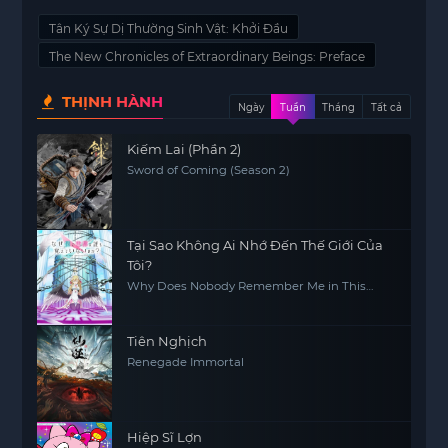
Tân Ký Sự Dị Thường Sinh Vật: Khởi Đầu
The New Chronicles of Extraordinary Beings: Preface
THỊNH HÀNH
Ngày
Tuần
Tháng
Tất cả
Kiếm Lai (Phần 2)
Sword of Coming (Season 2)
Tại Sao Không Ai Nhớ Đến Thế Giới Của
Tôi?
Why Does Nobody Remember Me in This
World?
Tiên Nghịch
Renegade Immortal
Hiệp Sĩ Lợn