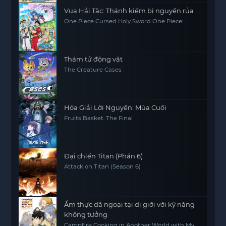
Vua Hải Tặc: Thánh kiếm bị nguyền rủa
One Piece Cursed Holy Sword One Piece:
Norowareta Seiken (Movie 5)
Thám tử động vật
The Creature Cases
Hóa Giải Lời Nguyền: Mùa Cuối
Fruits Basket: The Final
Đại chiến Titan (Phần 6)
Attack on Titan (Season 6)
Ẩm thực dã ngoại tại dị giới với kỹ năng
không tưởng
Campfire Cooking in Another World with My