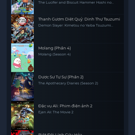
The Lucifer and Biscuit Hammer Hoshi no
samidare
Thanh Gươm Diệt Quỷ: Dinh Thự Tsuzumi
Demon Slayer: Kimetsu no Yaiba Tsuzumi
Mansion Arc
Molang (Phần 4)
Molang (Season 4)
Dược Sư Tự Sự (Phần 2)
The Apothecary Diaries (Season 2)
Đặc vụ Ali: Phim điện ảnh 2
Ejen Ali: The Movie 2
Biệt Đội Lính Cứu Hỏa