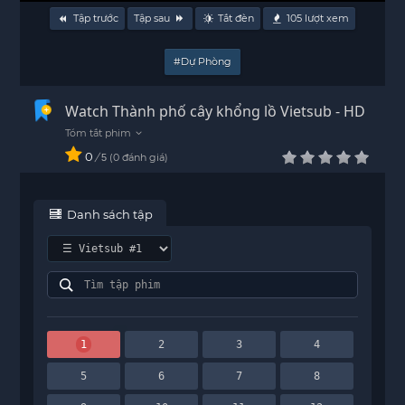
Tập trước
Tập sau
Tắt đèn
105
lượt xem
#Dự Phòng
Watch Thành phố cây khổng lồ Vietsub - HD
0
/
0
đánh giá
5
Danh sách tập
1
2
3
4
5
6
7
8