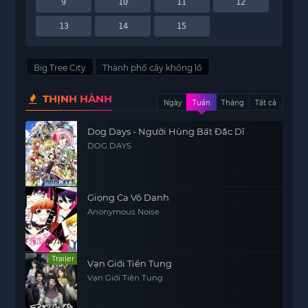
9
10
11
12
13
14
15
Big Tree City
Thành phố cây khổng lồ
THỊNH HÀNH
Ngày
Tuần
Tháng
Tất cả
Dog Days - Người Hùng Bất Đắc Dĩ
DOG DAYS
Giọng Ca Vô Danh
Anonymous Noise
Trailer
Vạn Giới Tiên Tung
Vạn Giới Tiên Tung