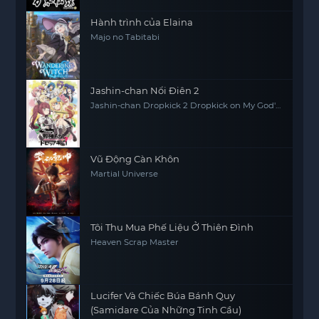
Hành trình của Elaina
Majo no Tabitabi
Jashin-chan Nổi Điên 2
Jashin-chan Dropkick 2 Dropkick on My God'
Seanson 2
Vũ Động Càn Khôn
Martial Universe
Tôi Thu Mua Phế Liệu Ở Thiên Đình
Heaven Scrap Master
Lucifer Và Chiếc Búa Bánh Quy
(Samidare Của Những Tinh Cầu)