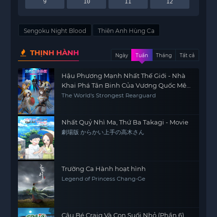
9
10
11
12
Sengoku Night Blood
Thiên Anh Hùng Ca
THỊNH HÀNH
Ngày
Tuần
Tháng
Tất cả
Hậu Phương Mạnh Nhất Thế Giới - Nhà
Khai Phá Tân Binh Của Vương Quốc Mê
Cung
The World's Strongest Rearguard
Nhất Quỷ Nhì Ma, Thứ Ba Takagi - Movie
劇場版 からかい上手の高木さん
Trường Ca Hành hoạt hình
Legend of Princess Chang-Ge
Cậu Bé Craig Và Con Suối Nhỏ (Phần 6)