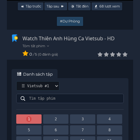
Tập trước
Tập sau
Tắt đèn
68
lượt xem
#Dự Phòng
Watch Thiên Anh Hùng Ca Vietsub - HD
0
/
0
đánh giá
5
Danh sách tập
1
2
3
4
5
6
7
8