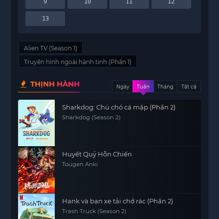
9
10
11
12
13
Alien TV (Season 1)
Truyền hình ngoài hành tinh (Phần 1)
THỊNH HÀNH
Ngày
Tuần
Tháng
Tất cả
Sharkdog: Chú chó cá mập (Phần 2)
Sharkdog (Season 2)
Huyết Quỷ Hỗn Chiến
Tougen Anki
Hank và bạn xe tải chở rác (Phần 2)
Trash Truck (Season 2)