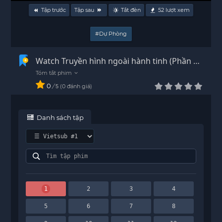
Tập trước
Tập sau
Tắt đèn
52
lượt xem
#Dự Phòng
Watch Truyền hình ngoài hành tinh (Phần 1)
Vietsub - HD
0
/
0
đánh giá
5
Danh sách tập
1
2
3
4
5
6
7
8