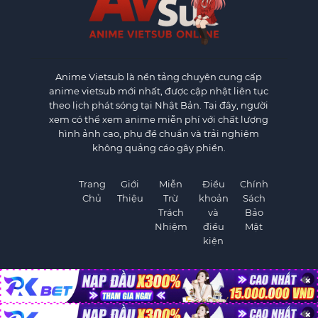
Anime Vietsub
là nền tảng chuyên cung cấp
anime vietsub mới nhất, được cập nhật liên tục
theo lịch phát sóng tại Nhật Bản. Tại đây, người
xem có thể xem anime miễn phí với chất lượng
hình ảnh cao, phụ đề chuẩn và trải nghiệm
không quảng cáo gây phiền.
Trang
Giới
Miễn
Điều
Chính
Chủ
Thiệu
Trừ
khoản
Sách
Trách
và
Bảo
Nhiệm
điều
Mật
kiện
×
×
©
AnimeVietSub1.Net. All rights reserved.