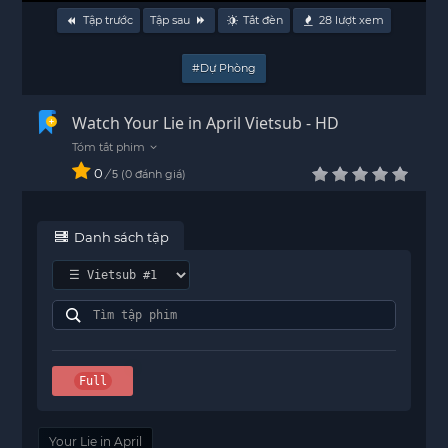
Tập trước
Tập sau
Tắt đèn
28
lượt xem
#Dự Phòng
Watch Your Lie in April Vietsub - HD
0
/
0
đánh giá
5
Danh sách tập
Full
Your Lie in April