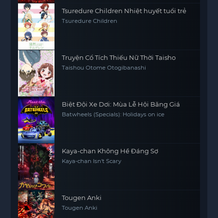
Tsuredure Children Nhiệt huyết tuổi trẻ
Tsuredure Children
Truyện Cổ Tích Thiếu Nữ Thời Taisho
Taishou Otome Otogibanashi
Biệt Đội Xe Dơi: Mùa Lễ Hội Băng Giá
Batwheels (Specials): Holidays on ice
Kaya-chan Không Hề Đáng Sợ
Kaya-chan Isn't Scary
Tougen Anki
Tougen Anki