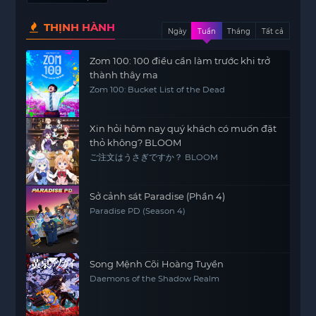
THỊNH HÀNH
Ngày
Tuần
Tháng
Tất cả
Zom 100: 100 điều cần làm trước khi trở
thành thây ma
Zom 100: Bucket List of the Dead
Xin hỏi hôm nay quý khách có muốn đặt
thỏ không? BLOOM
ご注文はうさぎですか？ BLOOM
Sở cảnh sát Paradise (Phần 4)
Paradise PD (Season 4)
Song Mệnh Cõi Hoàng Tuyền
Daemons of the Shadow Realm