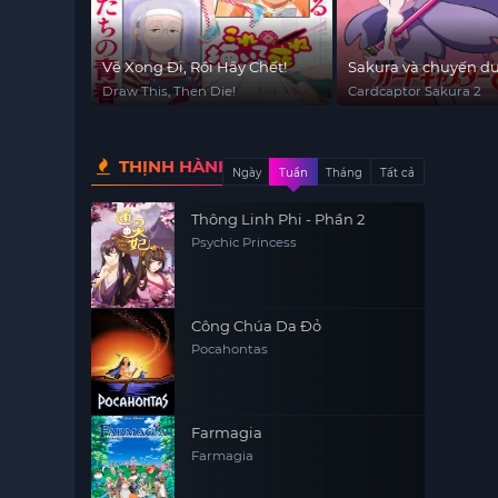
Vẽ Xong Đi, Rồi Hãy Chết!
Sakura và chuyến du 
phần 2
Draw This, Then Die!
Cardcaptor Sakura 2
THỊNH HÀNH
Ngày
Tuần
Tháng
Tất cả
Thông Linh Phi - Phần 2
Psychic Princess
Công Chúa Da Đỏ
Pocahontas
Farmagia
Farmagia