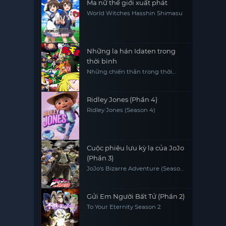
Ma nữ thế giới xuất phát
World Witches Hasshin Shimasu
Những la hán Idaten trong
thời bình
Những chiến thần trong thời
bình Heion Sedai no Idaten-tachi
Ridley Jones (Phần 4)
Ridley Jones (Season 4)
Cuộc phiêu lưu kỳ lạ của JoJo
(Phần 3)
JoJo's Bizarre Adventure (Season
3)
Gửi Em Người Bất Tử (Phần 2)
To Your Eternity Season 2