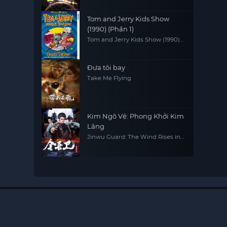
Tom and Jerry Kids Show
(1990) (Phần 1)
Tom and Jerry Kids Show (1990)
(Season 1)
Đưa tôi bay
Take Me Flying
Kim Ngô Vệ: Phong Khởi Kim
Lăng
Jinwu Guard: The Wind Rises in
Jinling