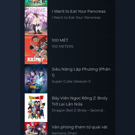
I Want to Eat Your Pancreas
I Want to Eat Your Pancreas
100 MÉT
100 METERS
Siêu Năng Lập Phương (Phần
1)
Super Cube (Season 1)
Bảy Viên Ngọc Rồng Z: Broly
Trở Lại Lần Nữa
Dragon Ball Z: Broly – Second
Coming
Văn phòng thám tử quái vật
Kemono Jihen