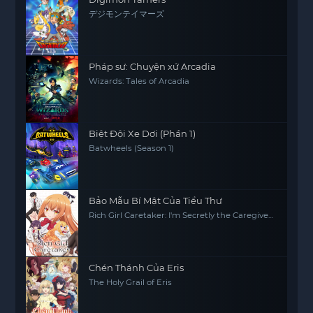
デジモンテイマーズ
Pháp sư: Chuyện xứ Arcadia
Wizards: Tales of Arcadia
Biệt Đội Xe Dơi (Phần 1)
Batwheels (Season 1)
Bảo Mẫu Bí Mật Của Tiểu Thư
Rich Girl Caretaker: I'm Secretly the Caregiver
of the Most Popular Girl in This Rich Kid
School
Chén Thánh Của Eris
The Holy Grail of Eris