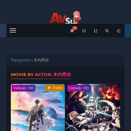
0
Menu
Trang chủ
»
木内秀信
MOVIE BY ACTOR: 木内秀信
Trailer
Vietsub - HD
Vietsub - HD