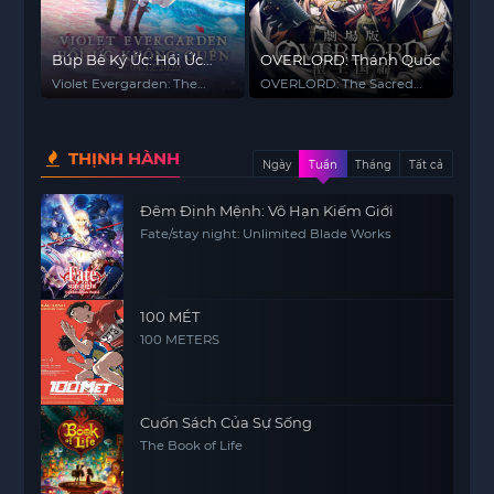
Búp Bê Ký Ức: Hồi Ức
OVERLORD: Thánh Quốc
Không Quên
Violet Evergarden: The
OVERLORD: The Sacred
Movie
Kingdom
THỊNH HÀNH
Ngày
Tuần
Tháng
Tất cả
Đêm Định Mệnh: Vô Hạn Kiếm Giới
Fate/stay night: Unlimited Blade Works
100 MÉT
100 METERS
Cuốn Sách Của Sự Sống
The Book of Life