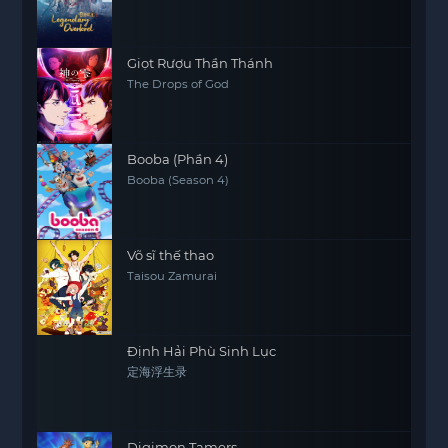
Giọt Rượu Thần Thánh
The Drops of God
Booba (Phần 4)
Booba (Season 4)
Võ sĩ thế thao
Taisou Zamurai
Định Hải Phù Sinh Lục
定海浮生录
Digimon Tamers