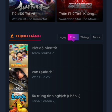
Tiên Đế Trở Về
Thôn Phệ Tinh Không:
Huyết Lạc Đại Lục
Return Of The Immortal
Swallowed Star The Movie:
Emperor
Xueluo Continent
THỊNH HÀNH
Ngày
Tuần
Tháng
Tất cả
Biệt đội việc tốt
Team Zenko Go
Vạn Quốc chí
Wan Guo Zhi
Ấu trùng tinh nghịch (Phần 2)
Larva (Season 2)