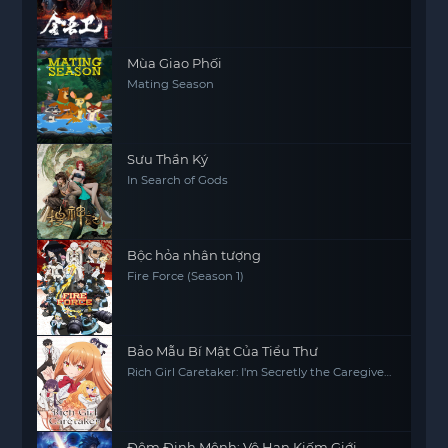
Mùa Giao Phối
Mating Season
Sưu Thần Ký
In Search of Gods
Bộc hỏa nhân tượng
Fire Force (Season 1)
Bảo Mẫu Bí Mật Của Tiểu Thư
Rich Girl Caretaker: I'm Secretly the Caregiver
of the Most Popular Girl in This Rich Kid
School
Đêm Định Mệnh: Vô Hạn Kiếm Giới