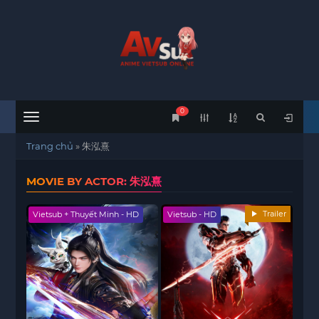
0
Menu
Trang chủ
»
朱泓熹
MOVIE BY ACTOR: 朱泓熹
Trailer
Vietsub + Thuyết Minh - HD
Vietsub - HD