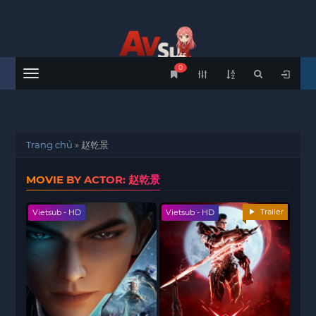
0
Menu
Trang chủ
»
赵乾景
MOVIE BY ACTOR: 赵乾景
Trailer
Vietsub - HD
Vietsub - HD