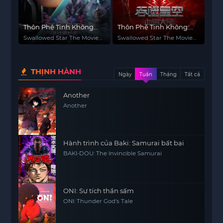
Thôn Phệ Tinh Không
Thôn Phệ Tinh Không:
Movie: Quyết Chiến
Huyết Lạc Đại Lục
Swallowed Star The Movie:
Swallowed Star The Movie:
Nguyên Thủy Tinh
Decisive Battle on the
Xueluo Continent
Primordial Star
THỊNH HÀNH
Ngày
Tuần
Tháng
Tất cả
Another
Another
Hành trình của Baki: Samurai bất bại
BAKI-DOU: The Invincible Samurai
ONI: Sự tích thần sấm
ONI: Thunder God's Tale