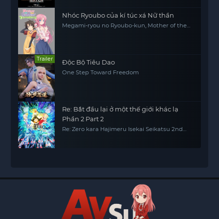
Nhóc Ryoubo của kí túc xá Nữ thần
Megami-ryou no Ryoubo-kun, Mother of the
Goddess' Dormitory
Trailer
Độc Bộ Tiêu Dao
One Step Toward Freedom
Re: Bắt đầu lại ở một thế giới khác lạ
Phần 2 Part 2
Re: Zero kara Hajimeru Isekai Seikatsu 2nd
Season Part 2, Re0, RE:ZERO