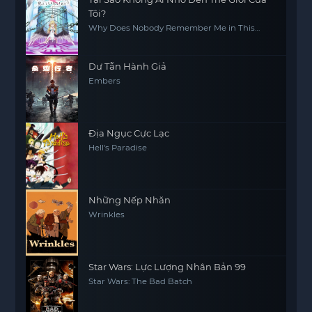
Tôi?
Why Does Nobody Remember Me in This
World?
Dư Tẫn Hành Giả
Embers
Địa Ngục Cực Lạc
Hell's Paradise
Những Nếp Nhăn
Wrinkles
Star Wars: Lực Lượng Nhân Bản 99
Star Wars: The Bad Batch