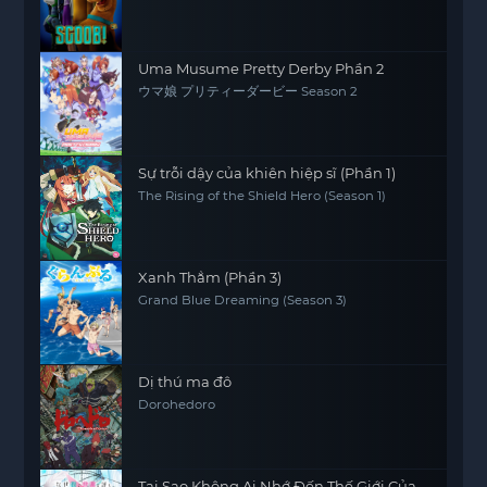
Uma Musume Pretty Derby Phần 2
ウマ娘 プリティーダービー Season 2
Sự trỗi dậy của khiên hiệp sĩ (Phần 1)
The Rising of the Shield Hero (Season 1)
Xanh Thẳm (Phần 3)
Grand Blue Dreaming (Season 3)
Dị thú ma đô
Dorohedoro
Tại Sao Không Ai Nhớ Đến Thế Giới Của