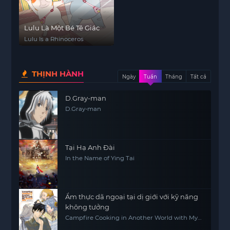
Lulu Là Một Bé Tê Giác
Lulu Is a Rhinoceros
THỊNH HÀNH
Ngày
Tuần
Tháng
Tất cả
D.Gray-man
D.Gray-man
Tại Hạ Anh Đài
In the Name of Ying Tai
Ẩm thực dã ngoại tại dị giới với kỹ năng
không tưởng
Campfire Cooking in Another World with My
Absurd Skill