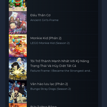
Đấu Thần Cơ
Ancient Girl's-Frame
Monkie Kid (Phần 2)
LEGO Monkie Kid (Season 2)
Tôi Trở Thành Mạnh Nhất Với Kỹ Năng
Trạng Thái Và Hủy Diệt Tất Cả
Failure Frame: I Became the Strongest and
Annihilated Everything with Low-Level Spells
Văn hào lưu lạc (Phần 2)
Bungo Stray Dogs (Season 2)
Bức Tường Băng