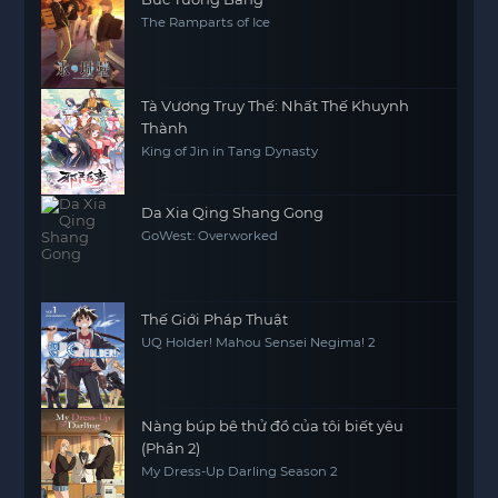
The Ramparts of Ice
Tà Vương Truy Thế: Nhất Thế Khuynh
Thành
King of Jin in Tang Dynasty
Da Xia Qing Shang Gong
GoWest: Overworked
Thế Giới Pháp Thuật
UQ Holder! Mahou Sensei Negima! 2
Nàng búp bê thử đồ của tôi biết yêu
(Phần 2)
My Dress-Up Darling Season 2