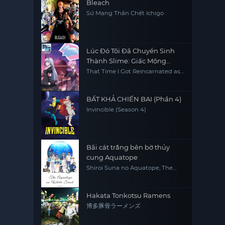
Bleach
Sứ Mạng Thần Chết Ichigo
Lúc Đó Tôi Đã Chuyển Sinh
Thành Slime: Giấc Mộng
Coleus
That Time I Got Reincarnated as
a Slime: Visions of Coleus
BẤT KHẢ CHIẾN BẠI (Phần 4)
Invincible (Season 4)
Bãi cát trắng bên bờ thủy
cung Aquatope
Shiroi Suna no Aquatope, The
aquatope on white sand
Hakata Tonkotsu Ramens
博多豚骨ラーメンズ