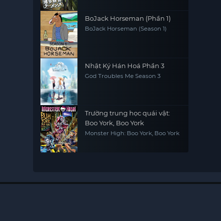
BoJack Horseman (Phần 1)
BoJack Horseman (Season 1)
Nhật Ký Hán Hoá Phần 3
God Troubles Me Season 3
Trường trung học quái vật:
Boo York, Boo York
Monster High: Boo York, Boo York