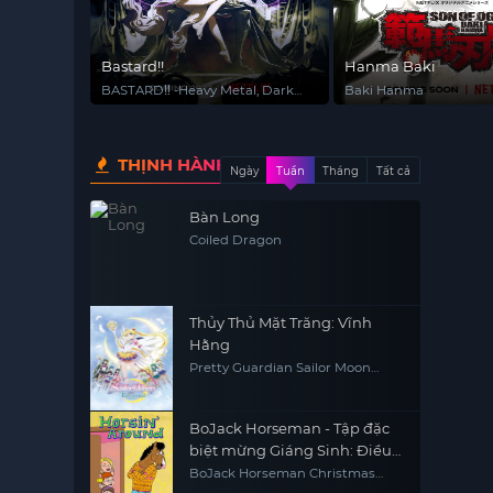
Bastard!!
Hanma Baki
BASTARD‼ -Heavy Metal, Dark
Baki Hanma
Fantasy-
THỊNH HÀNH
Ngày
Tuần
Tháng
Tất cả
Bàn Long
Coiled Dragon
Thủy Thủ Mặt Trăng: Vĩnh
Hằng
Pretty Guardian Sailor Moon
Eternal The MOVIE Part 2
BoJack Horseman - Tập đặc
biệt mừng Giáng Sinh: Điều
ước giáng sinh của Sabrina
BoJack Horseman Christmas
Special: Sabrina's Christmas Wish