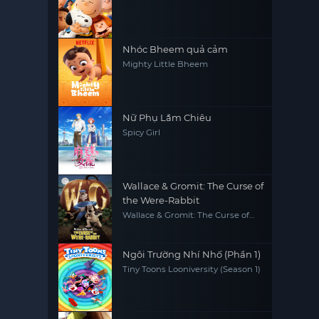
Nhóc Bheem quả cảm
Mighty Little Bheem
Nữ Phụ Lắm Chiêu
Spicy Girl
Wallace & Gromit: The Curse of
the Were-Rabbit
Wallace & Gromit: The Curse of
the Were-Rabbit
Ngôi Trường Nhí Nhố (Phần 1)
Tiny Toons Looniversity (Season 1)