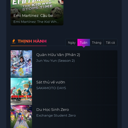
Emi Martínez: Cậu bé
ngừng thời gian
Emi Martínez: The Kid Who
Stops Time
THỊNH HÀNH
Ngày
Tuần
Tháng
Tất cả
Quân Hữu Vân (Phần 2)
Jun You Yun (Season 2)
Sát thủ về vườn
SAKAMOTO DAYS
Du Học Sinh Zero
Exchange Student Zero