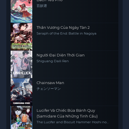
百妖谱
Thần Vương Của Ngày Tàn 2
Seraph of the End: Battle in Nagoya
Người Đại Diện Thời Gian
Shiguang Daili Ren
Chainsaw Man
チェンソーマン
Lucifer Và Chiếc Búa Bánh Quy
(Samidare Của Những Tinh Cầu)
The Lucifer and Biscuit Hammer Hoshi no
samidare