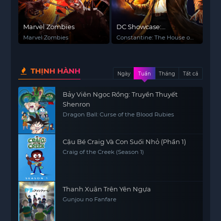
Marvel Zombies
DC Showcase:
Constantine: The House
Marvel Zombies
Constantine: The House of
of Mystery
Mystery
THỊNH HÀNH
Ngày
Tuần
Tháng
Tất cả
Bảy Viên Ngọc Rồng: Truyền Thuyết
Shenron
Dragon Ball: Curse of the Blood Rubies
Cậu Bé Craig Và Con Suối Nhỏ (Phần 1)
Craig of the Creek (Season 1)
Thanh Xuân Trên Yên Ngựa
Gunjou no Fanfare