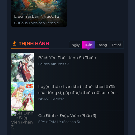
Liêu Trai Lan Nhược Tự
Curious Tales of a Temple
THỊNH HÀNH
Ngày
Tuần
Tháng
Tất cả
Bách Yêu Phổ - Kinh Sư Thiên
Fairies Albums S3
Luyện thú sư sau khi bị đuổi khỏi tổ đội
của dũng sĩ, gặp được thiếu nữ tai mèo
của chủng tộc mạnh nhất
BEAST TAMER
Gia Đình × Điệp Viên (Phần 3)
SPY x FAMILY (Season 3)