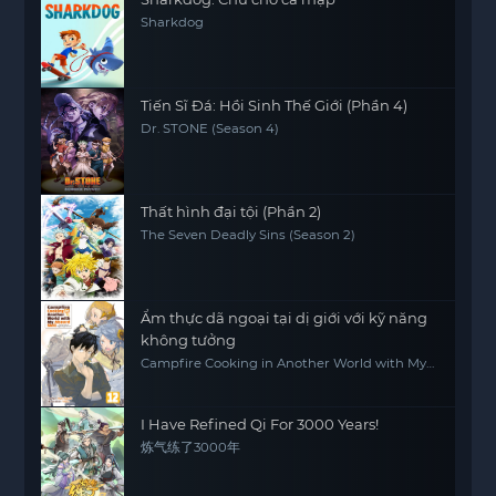
Sharkdog
Tiến Sĩ Đá: Hồi Sinh Thế Giới (Phần 4)
Dr. STONE (Season 4)
Thất hình đại tội (Phần 2)
The Seven Deadly Sins (Season 2)
Ẩm thực dã ngoại tại dị giới với kỹ năng
không tưởng
Campfire Cooking in Another World with My
Absurd Skill
I Have Refined Qi For 3000 Years!
炼气练了3000年