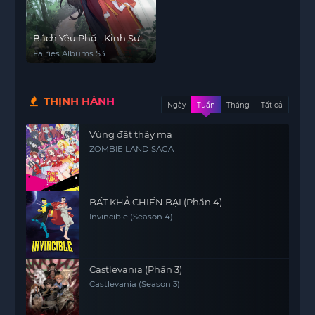
Bách Yêu Phổ - Kinh Sư
Thiên
Fairies Albums S3
THỊNH HÀNH
Ngày
Tuần
Tháng
Tất cả
Vùng đất thây ma
ZOMBIE LAND SAGA
BẤT KHẢ CHIẾN BẠI (Phần 4)
Invincible (Season 4)
Castlevania (Phần 3)
Castlevania (Season 3)