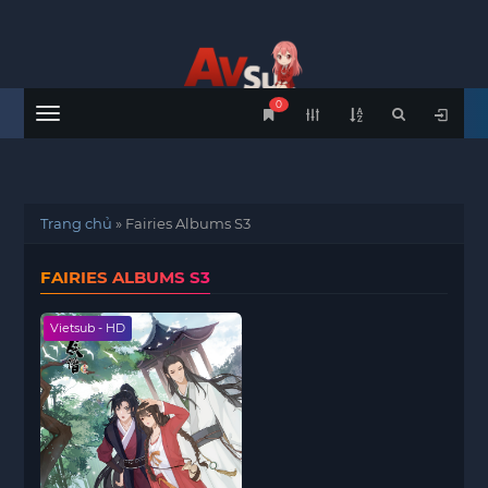
0
Menu
Trang chủ
»
Fairies Albums S3
FAIRIES ALBUMS S3
Vietsub - HD