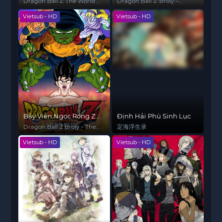
Kẻ Mạnh Nhất
Broly Trở Lại Lần Nữa
Dragon Ball Z: The World's
Dragon Ball Z: Broly –
Strongest
Second Coming
Vietsub - HD
Vietsub - HD
Bảy Viên Ngọc Rồng Z:
Định Hải Phù Sinh Lục
Broly - Siêu Saiyan
Dragon Ball Z Broly – The
定海浮生录
Huyền Thoại
Legendary Super Saiyan
Vietsub - HD
Vietsub - HD