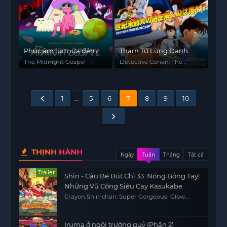
Phúc âm lúc nửa đêm
Thám Tử Lừng Danh
Conan 1: Kẻ Đánh Bom
The Midnight Gospel
Detective Conan: The
Cao Ốc
Timed Bomb Skyscraper
1
…
5
6
7
8
9
10
THỊNH HÀNH
Ngày
Tuần
Tháng
Tất cả
Trailer
Shin - Cậu Bé Bút Chì 33: Nóng Bỏng Tay!
Những Vũ Công Siêu Cay Kasukabe
Crayon Shin-chan: Super Gorgeous! Glow
Kasukabe Dancer
Iruma ở ngôi trường quỷ (Phần 2)