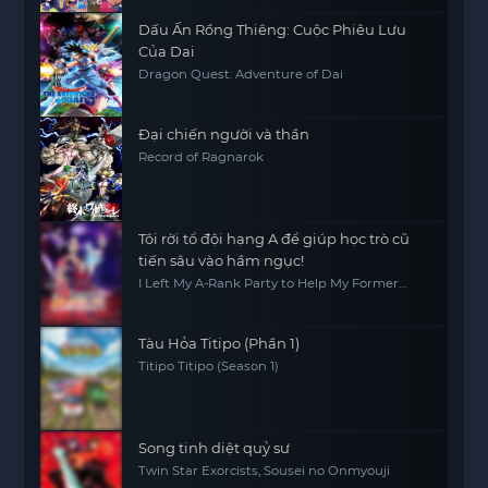
Dấu Ấn Rồng Thiêng: Cuộc Phiêu Lưu
Của Dai
Dragon Quest: Adventure of Dai
Đại chiến người và thần
Record of Ragnarok
Tôi rời tổ đội hạng A để giúp học trò cũ
tiến sâu vào hầm ngục!
I Left My A-Rank Party to Help My Former
Students Reach the Dungeon Depths!
Tàu Hỏa Titipo (Phần 1)
Titipo Titipo (Season 1)
Song tinh diệt quỷ sư
Twin Star Exorcists, Sousei no Onmyouji