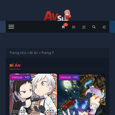
0
Menu
Trang chủ
»
Bí ẩn
»
Trang 7
BÍ ẨN
Vietsub - HD
Vietsub - HD