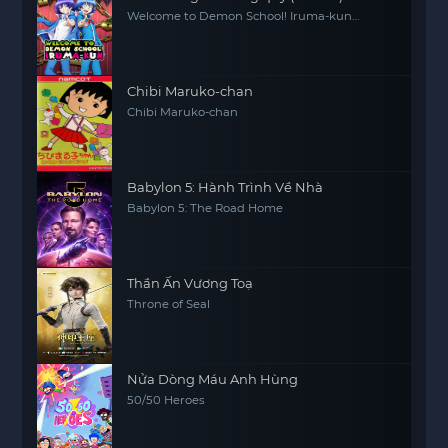
Welcome to Demon School! Iruma-kun
(Season 2)
Chibi Maruko-chan
Chibi Maruko-chan
Babylon 5: Hành Trình Về Nhà
Babylon 5: The Road Home
Thần Ấn Vương Toạ
Throne of Seal
Nửa Dòng Máu Anh Hùng
50/50 Heroes