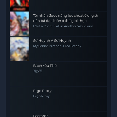
Tôi nhận được năng lực cheat ở dị giới
nên bá đạo luôn ở thế giới thực
I Got a Cheat Skill in Another World and
Became Unrivaled in the Real World, Too
Sư Huynh À Sư Huynh
My Senior Brother is Too Steady
Bách Yêu Phổ
百妖谱
Ergo Proxy
Ergo Proxy
Bastard!!