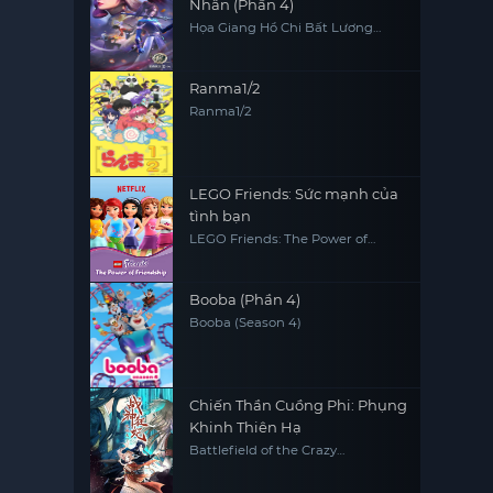
Nhân (Phần 4)
Họa Giang Hồ Chi Bất Lương
Nhân (Phần 4)
Ranma1/2
Ranma1/2
LEGO Friends: Sức mạnh của
tình bạn
LEGO Friends: The Power of
Friendship
Booba (Phần 4)
Booba (Season 4)
Chiến Thần Cuồng Phi: Phụng
Khinh Thiên Hạ
Battlefield of the Crazy
Empresses