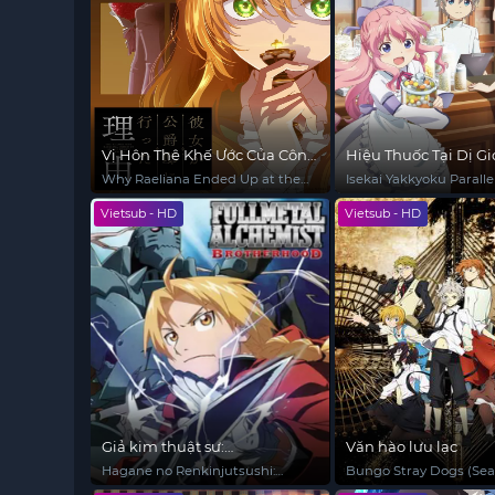
Countryside
Vị Hôn Thê Khế Ước Của Công
Hiệu Thuốc Tại Dị Gi
Tước
Why Raeliana Ended Up at the
Isekai Yakkyoku Paralle
Duke's Mansion
Pharmacy
Vietsub - HD
Vietsub - HD
Giả kim thuật sư:
Văn hào lưu lạc
BROTHERHOOD
Hagane no Renkinjutsushi:
Bungo Stray Dogs (Sea
Fullmetal Alchemist Fullmetal