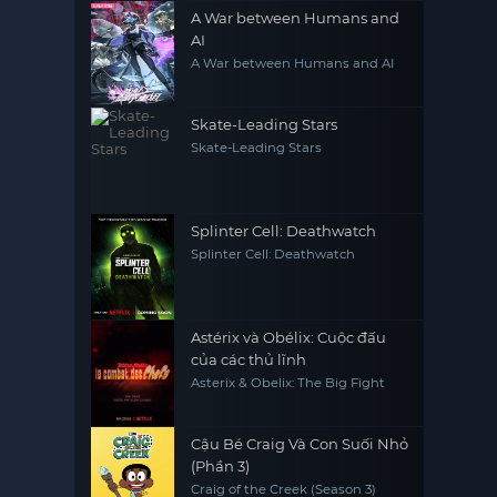
A War between Humans and
AI
A War between Humans and AI
Skate-Leading Stars
Skate-Leading Stars
Splinter Cell: Deathwatch
Splinter Cell: Deathwatch
Astérix và Obélix: Cuộc đấu
của các thủ lĩnh
Asterix & Obelix: The Big Fight
Cậu Bé Craig Và Con Suối Nhỏ
(Phần 3)
Craig of the Creek (Season 3)