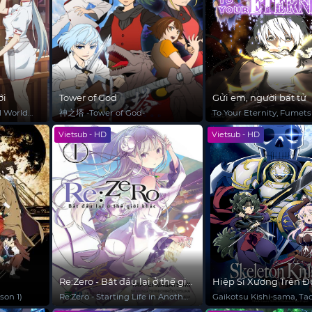
ới
Tower of God
Gửi em, người bất tử
l World
神之塔 -Tower of God-
To Your Eternity, Fumet
Anata e
Vietsub - HD
Vietsub - HD
Re:Zero - Bắt đầu lại ở thế giới
Hiệp Sĩ Xương Trên 
khác
Du Hành Đến Thế Giớ
son 1)
Re:Zero - Starting Life in Another
Gaikotsu Kishi-sama, T
World
Isekai e Odekakechuu, S