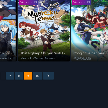
Vietsub - HD
Vietsub - HD
Knight in Another Worl
n sinh
Thất Nghiệp Chuyển Sinh 1 -
Công chúa bán yêu
Part 1
rnated as
Mushoku Tensei: Jobless
半妖の夜叉姫
i Shitara
Reincarnation
…
7
8
9
10