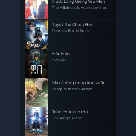
Nước Láng Giềng Yêu Mến
The Villainess Is Adored by the
Prince of the Neighbor Kingdom
Tuyệt Thế Chiến Hồn
Peerless Battle Spirit
Hắc Môn
SWARM
Ma cà rồng trong khu vườn
Vampire in the Garden
Toàn chức cao thủ
The King's Avatar