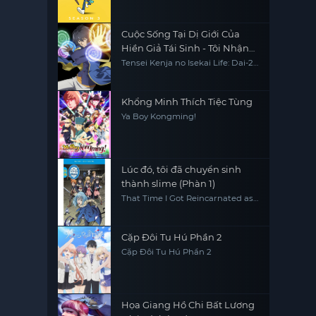
Cuộc Sống Tại Dị Giới Của
Hiền Giả Tái Sinh - Tôi Nhận
Được Chức Nghiệp Thứ Hai,
Tensei Kenja no Isekai Life: Dai-2
no Shokugyou wo Ete Sekai
Và Đã Trở Thành Người Mạnh
Saikyou ni Narimashita My Isekai
Nhất Thế Giới
Life: I Gained a Second Character
Class and Became the Strongest
Khổng Minh Thích Tiệc Tùng
Sage in the World
Ya Boy Kongming!
Lúc đó, tôi đã chuyển sinh
thành slime (Phàn 1)
That Time I Got Reincarnated as
a Slime (Season 1)
Cặp Đôi Tu Hú Phần 2
Cặp Đôi Tu Hú Phần 2
Họa Giang Hồ Chi Bất Lương