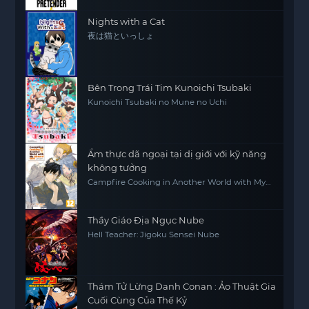
Nights with a Cat
夜は猫といっしょ
Bên Trong Trái Tim Kunoichi Tsubaki
Kunoichi Tsubaki no Mune no Uchi
Ẩm thực dã ngoại tại dị giới với kỹ năng
không tưởng
Campfire Cooking in Another World with My
Absurd Skill
Thầy Giáo Địa Ngục Nube
Hell Teacher: Jigoku Sensei Nube
Thám Tử Lừng Danh Conan : Ảo Thuật Gia
Cuối Cùng Của Thế Kỷ