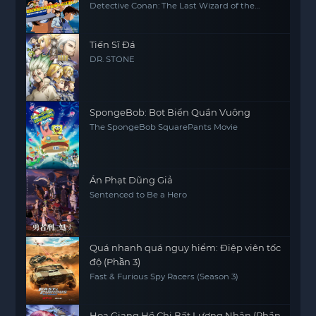
Detective Conan: The Last Wizard of the
Century
Tiến Sĩ Đá
DR. STONE
SpongeBob: Bọt Biển Quần Vuông
The SpongeBob SquarePants Movie
Án Phạt Dũng Giả
Sentenced to Be a Hero
Quá nhanh quá nguy hiểm: Điệp viên tốc
độ (Phần 3)
Fast & Furious Spy Racers (Season 3)
Họa Giang Hồ Chi Bất Lương Nhân (Phần