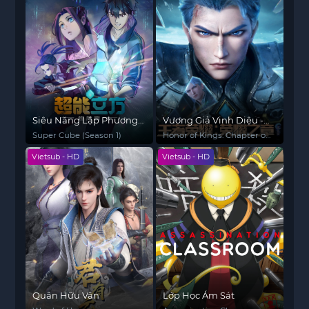
Siêu Năng Lập Phương
Vương Giả Vinh Diệu -
(Phần 1)
Vinh Diệu Chi Chương:
Super Cube (Season 1)
Honor of Kings: Chapter of
Thành Toái Nguyệt
Glory (Season 2)
Vietsub - HD
Vietsub - HD
(Phần 2)
Quân Hữu Vân
Lớp Học Ám Sát