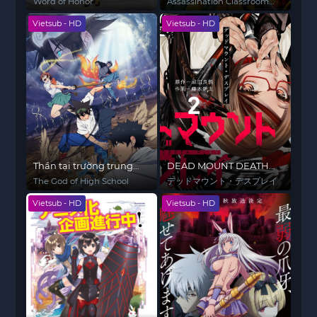
Word of Honor
Assassination Classroom
SS1
Vietsub - HD
Vietsub - HD
Thần tại trường trung
DEAD MOUNT DEATH
học
PLAY
The God of High School
デッドマウント・デスプレイ
Vietsub - HD
Vietsub - HD