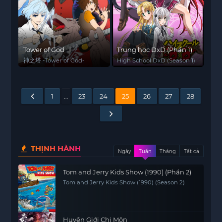
Tower of God
Trung học DxD (Phần 1)
神之塔 -Tower of God-
High School DxD (Season 1)
1
…
23
24
25
26
27
28
THỊNH HÀNH
Ngày
Tuần
Tháng
Tất cả
Tom and Jerry Kids Show (1990) (Phần 2)
Tom and Jerry Kids Show (1990) (Season 2)
Huyền Giới Chi Môn