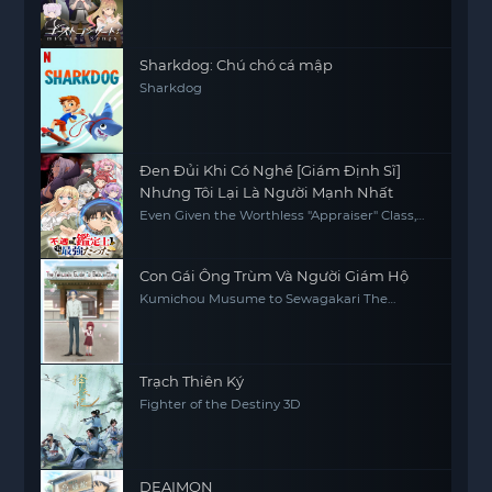
Sharkdog: Chú chó cá mập
Sharkdog
Đen Đủi Khi Có Nghề [Giám Định Sĩ]
Nhưng Tôi Lại Là Người Mạnh Nhất
Even Given the Worthless "Appraiser" Class,
I'm Actually the Strongest
Con Gái Ông Trùm Và Người Giám Hộ
Kumichou Musume to Sewagakari The
Yakuza's Guide to Babysitting
Trạch Thiên Ký
Fighter of the Destiny 3D
DEAIMON