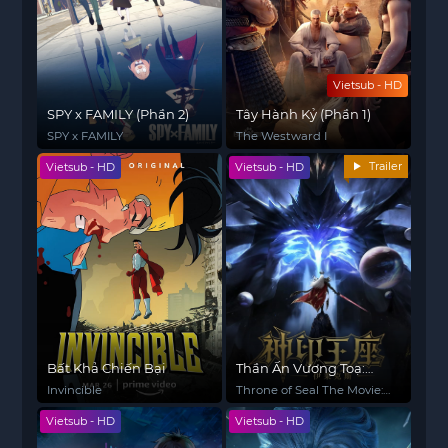
Vietsub - HD
SPY x FAMILY (Phần 2)
Tây Hành Kỷ (Phần 1)
SPY x FAMILY
The Westward I
Trailer
Vietsub - HD
Vietsub - HD
Bất Khả Chiến Bại
Thần Ấn Vương Toạ:
Truyền Kỳ Y Lai Khắc Tư
Invincible
Throne of Seal The Movie:
The Crownless God
Vietsub - HD
Vietsub - HD