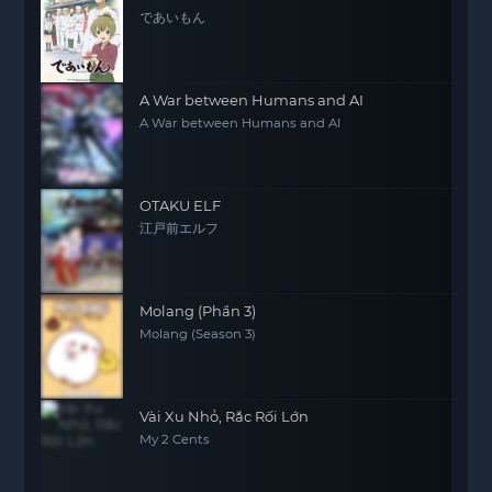
であいもん
A War between Humans and AI
A War between Humans and AI
OTAKU ELF
江戸前エルフ
Molang (Phần 3)
Molang (Season 3)
Vài Xu Nhỏ, Rắc Rối Lớn
My 2 Cents