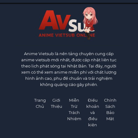
Anime Vietsub
là nền tảng chuyên cung cấp
anime vietsub mới nhất, được cập nhật liên tục
theo lịch phát sóng tại Nhật Bản. Tại đây, người
xem có thể xem anime miễn phí với chất lượng
hình ảnh cao, phụ đề chuẩn và trải nghiệm
không quảng cáo gây phiền.
Trang
Giới
Miễn
Điều
Chính
Chủ
Thiệu
Trừ
khoản
Sách
Trách
và
Bảo
Nhiệm
điều
Mật
kiện
×