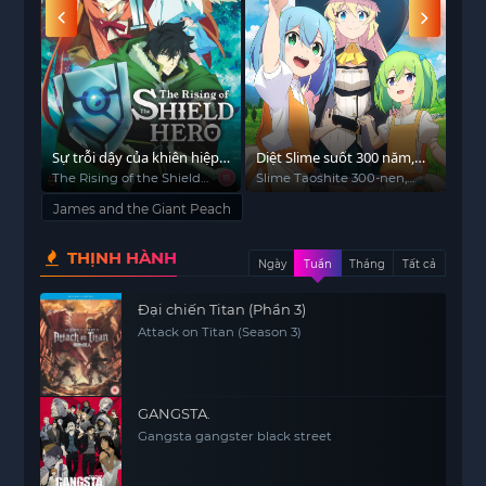
Phần
Sự trỗi dậy của khiên hiệp
Diệt Slime suốt 300 năm,
Trê
sĩ (Phần 1)
tôi level MAX lúc nào chẳng
The Rising of the Shield
Slime Taoshite 300-nen,
Ove
Hero (Season 1)
Shiranai Uchi ni Level Max
hay
James and the Giant Peach
ni Nattemashita, Slime 300
THỊNH HÀNH
Ngày
Tuần
Tháng
Tất cả
Đại chiến Titan (Phần 3)
Attack on Titan (Season 3)
GANGSTA.
Gangsta gangster black street