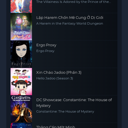
The Villainess Is Adored by the Prince of the
Neighbor Kingdom
Lập Harem Chốn Mê Cung Ở Dị Giới
A Harem in the Fantasy World Dungeon
Ergo Proxy
Ergo Proxy
Xin Chào Jadoo (Phần 3)
Hello Jadoo (Season 3)
DC Showcase: Constantine: The House of
Mystery
Constantine: The House of Mystery
Thăng Cấp Một Mình