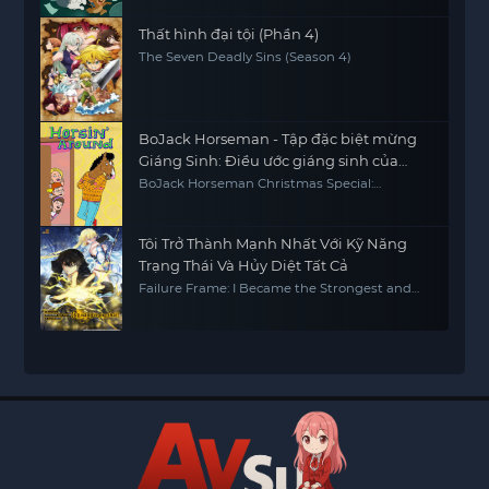
Thất hình đại tội (Phần 4)
The Seven Deadly Sins (Season 4)
BoJack Horseman - Tập đặc biệt mừng
Giáng Sinh: Điều ước giáng sinh của
Sabrina
BoJack Horseman Christmas Special:
Sabrina's Christmas Wish
Tôi Trở Thành Mạnh Nhất Với Kỹ Năng
Trạng Thái Và Hủy Diệt Tất Cả
Failure Frame: I Became the Strongest and
Annihilated Everything with Low-Level Spells