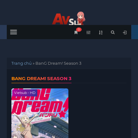
0
Menu
Trang chủ
»
BanG Dream! Season 3
BANG DREAM! SEASON 3
Vietsub - HD