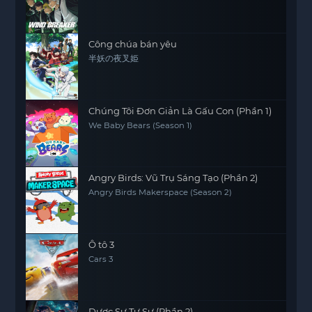
Công chúa bán yêu
半妖の夜叉姫
Chúng Tôi Đơn Giản Là Gấu Con (Phần 1)
We Baby Bears (Season 1)
Angry Birds: Vũ Trụ Sáng Tạo (Phần 2)
Angry Birds Makerspace (Season 2)
Ô tô 3
Cars 3
Dược Sư Tự Sự (Phần 2)