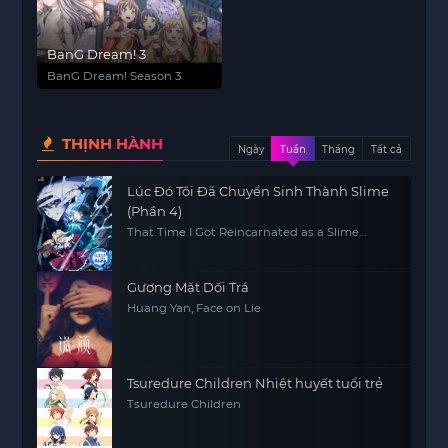
BanG Dream! 3
BanG Dream! Season 3
THỊNH HÀNH
Ngày
Tuần
Tháng
Tất cả
Lúc Đó Tôi Đã Chuyển Sinh Thành Slime
(Phần 4)
That Time I Got Reincarnated as a Slime
(Season 4)
Gương Mặt Dối Trá
Huang Yan, Face on Lie
Tsuredure Children Nhiệt huyết tuổi trẻ
Tsuredure Children