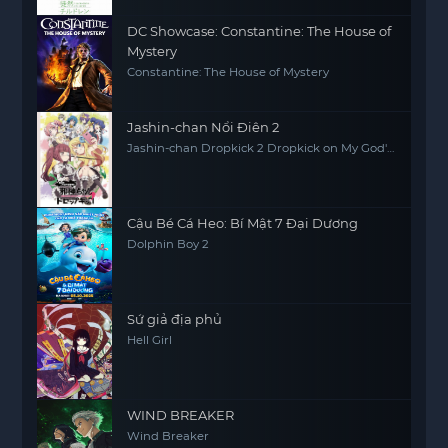
DC Showcase: Constantine: The House of
Mystery
Constantine: The House of Mystery
Jashin-chan Nổi Điên 2
Jashin-chan Dropkick 2 Dropkick on My God'
Seanson 2
Cậu Bé Cá Heo: Bí Mật 7 Đại Dương
Dolphin Boy 2
Sứ giả địa phủ
Hell Girl
WIND BREAKER
Wind Breaker