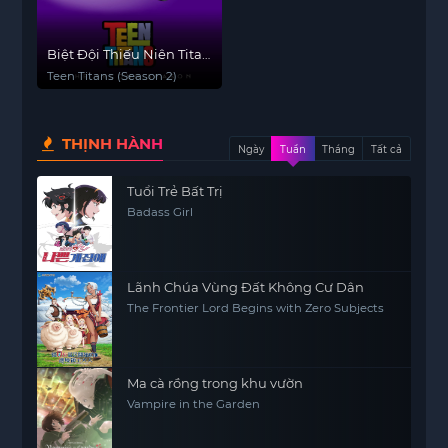
Biệt Đội Thiếu Niên Titan
(Phần 2)
Teen Titans (Season 2)
THỊNH HÀNH
Ngày
Tuần
Tháng
Tất cả
Tuổi Trẻ Bất Trị
Badass Girl
Lãnh Chúa Vùng Đất Không Cư Dân
The Frontier Lord Begins with Zero Subjects
Ma cà rồng trong khu vườn
Vampire in the Garden