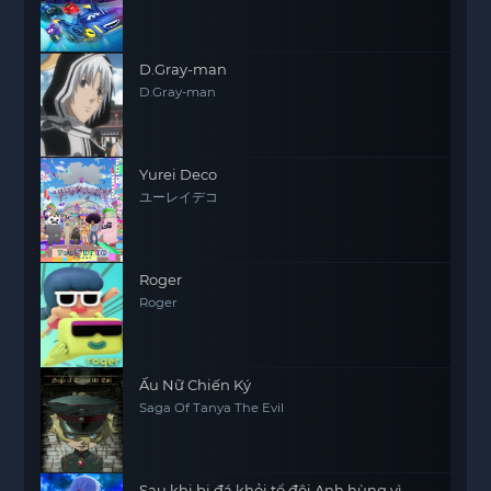
D.Gray-man
D.Gray-man
Yurei Deco
ユーレイデコ
Roger
Roger
Ấu Nữ Chiến Ký
Saga Of Tanya The Evil
Sau khi bị đá khỏi tổ đội Anh hùng vì