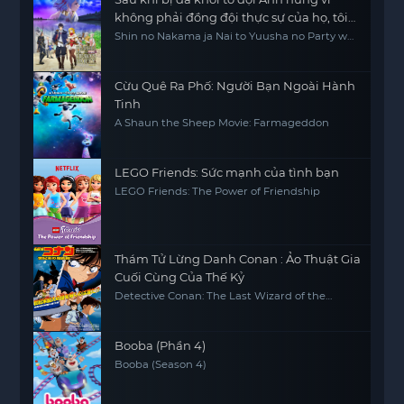
không phải đồng đội thực sự của họ, tôi
quyết định sẽ sống chậm lại ở nơi biên ải
Shin no Nakama ja Nai to Yuusha no Party wo
Oidasareta node, Henkyou de Slow Life suru
Koto ni Shimashita, Banished from the Hero's
Party, I Decided to Live a Quiet Life in the
Countryside
Cừu Quê Ra Phố: Người Bạn Ngoài Hành
Tinh
A Shaun the Sheep Movie: Farmageddon
LEGO Friends: Sức mạnh của tình bạn
LEGO Friends: The Power of Friendship
Thám Tử Lừng Danh Conan : Ảo Thuật Gia
Cuối Cùng Của Thế Kỷ
Detective Conan: The Last Wizard of the
Century
Booba (Phần 4)
Booba (Season 4)