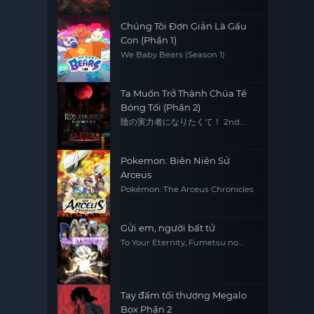
Chúng Tôi Đơn Giản Là Gấu
Con (Phần 1)
We Baby Bears (Season 1)
Ta Muốn Trở Thành Chúa Tể
Bóng Tối (Phần 2)
陰の実力者になりたくて！ 2nd
season
Pokemon: Biên Niên Sử
Arceus
Pokémon: The Arceus Chronicles
Gửi em, người bất tử
To Your Eternity, Fumetsu no
Anata e
Tay đấm tối thượng Megalo
Box Phần 2