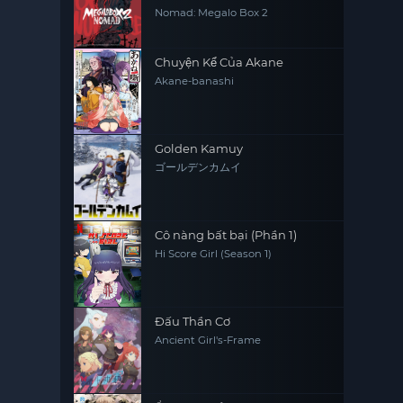
Nomad: Megalo Box 2
Chuyện Kể Của Akane
Akane-banashi
Golden Kamuy
ゴールデンカムイ
Cô nàng bất bại (Phần 1)
Hi Score Girl (Season 1)
Đấu Thần Cơ
Ancient Girl's-Frame