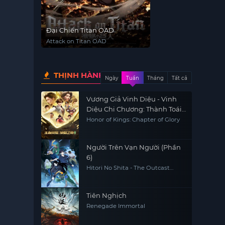
Đại Chiến Titan OAD
Attack on Titan OAD
THỊNH HÀNH
Ngày
Tuần
Tháng
Tất cả
Vương Giả Vinh Diệu - Vinh
Diệu Chi Chương: Thành Toái
Nguyệt
Honor of Kings: Chapter of Glory
Người Trên Vạn Người (Phần
6)
Hitori No Shita - The Outcast
(Season 6)
Tiên Nghịch
Renegade Immortal