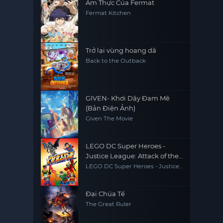
Ẩm Thực Của Fermat
Fermat Kitchen
Trở lại vùng hoang dã
Back to the Outback
GIVEN- Khơi Dậy Đam Mê
(Bản Điện Ảnh)
Given The Movie
LEGO DC Super Heroes -
Justice League: Attack of the
Legion of Doom!
LEGO DC Super Heroes - Justice
League: Attack of the Legion of
Doom!
Đại Chúa Tể
The Great Ruler