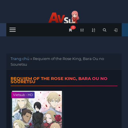
0
Menu
Trang chủ
»
Requiem of the Rose King, Bara Ou no
Souretsu
REQUIEM OF THE ROSE KING, BARA OU NO
SOURETSU
Vietsub - HD