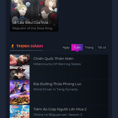
Lễ Cầu Siêu Của Vua
Hoa Hồng
Requiem of the Rose King,
Bara Ou no Souretsu
THỊNH HÀNH
Ngày
Tuần
Tháng
Tất cả
Chiến Quốc Thiên Niên
Millenniums Of Warring States
Đại Đường Thừa Phong Lục
Wind Driver in Tang Dynasty
Tiệm Áo Giáp Người Lớn Mùa 2
Otona no Bōguya-san: Season 2