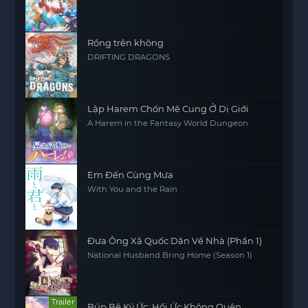
Rồng trên không
DRIFTING DRAGONS
Lập Harem Chốn Mê Cung Ở Dị Giới
A Harem in the Fantasy World Dungeon
Em Đến Cùng Mưa
With You and the Rain
Đưa Ông Xã Quốc Dân Về Nhà (Phần 1)
National Husband Bring Home (Season 1)
Trailer
Búp Bê Ký Ức: Hồi Ức Không Quên