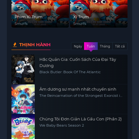
Phim Xì Trum
Xì Trum
Smurfs
Smurfs
THỊNH HÀNH
Ngày
Tuần
Tháng
Tất cả
Hắc Quản Gia: Cuốn Sách Của Đại Tây
Dương
Black Butler: Book Of The Atlantic
Âm dương sư mạnh nhất chuyển sinh
The Reincarnation of the Strongest Exorcist in
Another World
Chúng Tôi Đơn Giản Là Gấu Con (Phần 2)
We Baby Bears Season 2