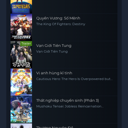
Quyền Vương: Số Mệnh
The King Of Fighters: Destiny
Trailer
Vạn Giới Tiên Tung
Vạn Giới Tiên Tung
Vị anh hùng kĩ tính
Cautious Hero: The Hero Is Overpowered but
Overly Cautious
Thất nghiệp chuyển sinh (Phần 3)
Mushoku Tensei: Jobless Reincarnation
(Season 3)
Thương Nguyên Đồ