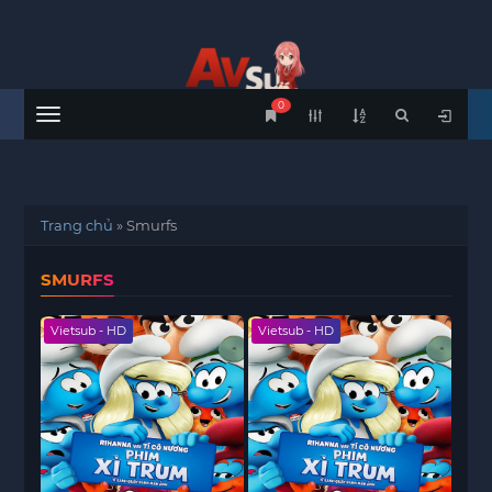
0
Menu
Trang chủ
»
Smurfs
SMURFS
Vietsub - HD
Vietsub - HD