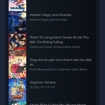
Mashle: Magic and Muscles
Mashle: Magic and Muscles
Thám Tử Lừng Danh Conan 18: Sát Thủ
Bắn Tỉa Không Tưởng
Detective Conan: Dimensional Sniper
Ông chú chuyển sinh thành tiểu thư độc
ác
From Bureaucrat to Villainess: Dad's Been
Reincarnated!
Digimon Tamers
デジモンテイマーズ
Chiến Thần Cuồng Phi: Phụng Khinh