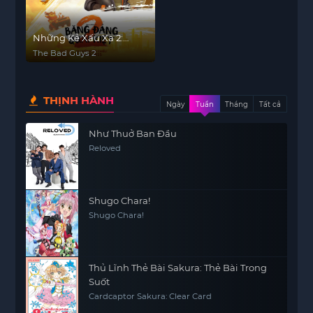
Những Kẻ Xấu Xa 2:
Băng Đảng Quái Kiệt
The Bad Guys 2
THỊNH HÀNH
Ngày
Tuần
Tháng
Tất cả
Như Thuở Ban Đầu
Reloved
Shugo Chara!
Shugo Chara!
Thủ Lĩnh Thẻ Bài Sakura: Thẻ Bài Trong
Suốt
Cardcaptor Sakura: Clear Card