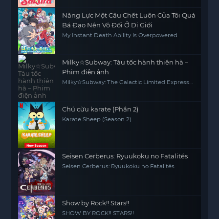
Năng Lực Một Câu Chết Luôn Của Tôi Quá
Bá Đạo Nên Vô Đối Ở Dị Giới
My Instant Death Ability Is Overpowered
Milky☆Subway: Tàu tốc hành thiên hà –
Phim điện ảnh
Milky☆Subway: The Galactic Limited Express -
the Movie
Chú cừu karate (Phần 2)
Karate Sheep (Season 2)
Seisen Cerberus: Ryuukoku no Fatalités
Seisen Cerberus: Ryuukoku no Fatalités
Show by Rock!! Stars!!
SHOW BY ROCK!! STARS!!