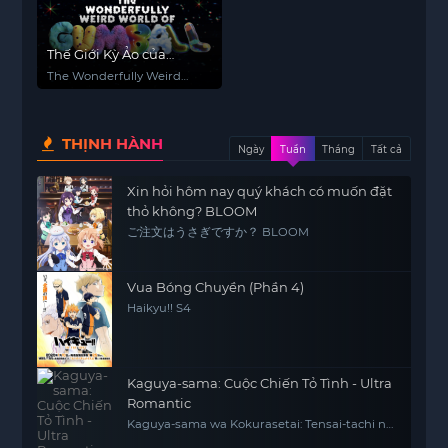
Thế Giới Kỳ Ảo của
Gumball
The Wonderfully Weird
World of Gumball
THỊNH HÀNH
Ngày
Tuần
Tháng
Tất cả
Xin hỏi hôm nay quý khách có muốn đặt
thỏ không? BLOOM
ご注文はうさぎですか？ BLOOM
Vua Bóng Chuyền (Phần 4)
Haikyu!! S4
Kaguya-sama: Cuộc Chiến Tỏ Tình - Ultra
Romantic
Kaguya-sama wa Kokurasetai: Tensai-tachi no
Ren'ai Zunousen - Ultra Romantic