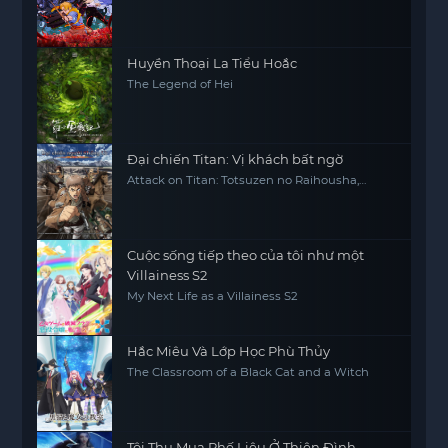
Huyền Thoại La Tiểu Hoắc
The Legend of Hei
Đại chiến Titan: Vị khách bất ngờ
Attack on Titan: Totsuzen no Raihousha,
Attack on Titan: The Sudden Visitor
Cuộc sống tiếp theo của tôi như một
Villainess S2
My Next Life as a Villainess S2
Hắc Miêu Và Lớp Học Phù Thủy
The Classroom of a Black Cat and a Witch
Tôi Thu Mua Phế Liệu Ở Thiên Đình