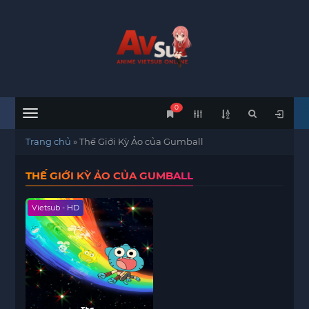
0
Menu
Trang chủ
»
Thế Giới Kỳ Ảo của Gumball
THẾ GIỚI KỲ ẢO CỦA GUMBALL
Vietsub - HD