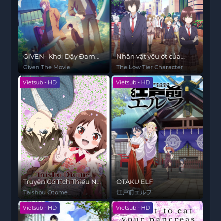
GIVEN- Khơi Dậy Đam
Nhân vật yếu ớt của
Mê (Bản Điện Ảnh)
Tomozaki-kun
Given The Movie
The Low Tier Character
Vietsub - HD
Vietsub - HD
Truyện Cổ Tích Thiếu Nữ
OTAKU ELF
Thời Taisho
Taishou Otome
江戸前エルフ
Otogibanashi
Vietsub - HD
Vietsub - HD