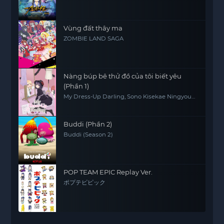
Vùng đất thây ma
ZOMBIE LAND SAGA
Nàng búp bê thử đồ của tôi biết yêu
(Phần 1)
My Dress-Up Darling, Sono Kisekae Ningyou
wa Koi wo Suru
Buddi (Phần 2)
Buddi (Season 2)
POP TEAM EPIC Replay Ver.
ポプテピピック