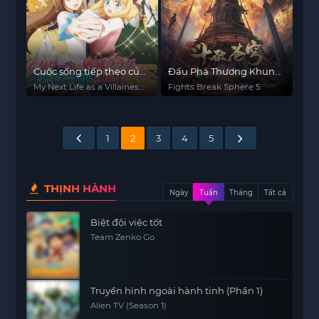
Cuộc sống tiếp theo của
Đấu Phá Thương Khung
tôi như một Villainess S1
5
My Next Life as a Villainess
Fights Break Sphere 5
S1
1
2
3
4
5
THỊNH HÀNH
Ngày
Tuần
Tháng
Tất cả
Biệt đội việc tốt
Team Zenko Go
Truyền hình ngoài hành tinh (Phần 1)
Alien TV (Season 1)