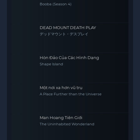
Booba (Season 4)
DEAD MOUNT DEATH PLAY
デッドマウント・デスプレイ
Hòn Đảo Của Các Hình Dạng
Shape Island
Một nơi xa hơn vũ trụ
A Place Further than the Universe
Man Hoang Tiên Giới
The Uninhabited Wonderland