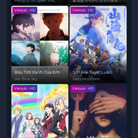
Mùa 3
Ba Takagi - Movie
Meng Qi Shi Shen 3nd
劇場版 からかい上手の高木さ
Season
ん
Vietsub - HD
Vietsub - HD
Bầu Trời Xanh Của Em
Sơn Hải Tuyệt Luân
Her Blue Sky
Fairy Mountain
Vietsub - HD
Vietsub - HD