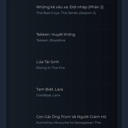
Những kẻ xấu xa: Đột nhập (Phần 2)
The Bad Guys: The Series (Season 2)
Tekken: Huyết thống
Tekken: Bloodline
Lửa Tái Sinh
Rising in The Fire
Tạm Biệt, Lara
Goodbye, Lara
Con Gái Ông Trùm Và Người Giám Hộ
Kumichou Musume to Sewagakari The
Yakuza's Guide to Babysitting