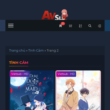
0
Menu
Trang chủ
»
Tình Cảm
»
Trang 2
TÌNH CẢM
Vietsub - HD
Vietsub - HD