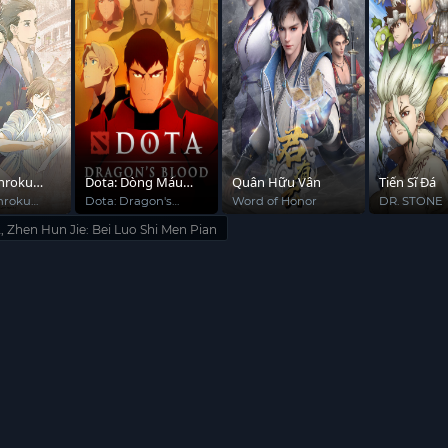
nroku
Dota: Dòng Máu
Quân Hữu Vân
Tiến Sĩ Đá
inju
Rồng
nroku
Dota: Dragon's
Word of Honor
DR. STONE
inju
Blood
, Zhen Hun Jie: Bei Luo Shi Men Pian