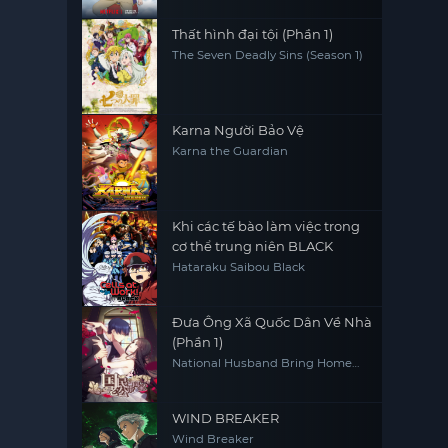
Thất hình đại tội (Phần 1)
The Seven Deadly Sins (Season 1)
Karna Người Bảo Vệ
Karna the Guardian
Khi các tế bào làm việc trong
cơ thể trung niên BLACK
Hataraku Saibou Black
Đưa Ông Xã Quốc Dân Về Nhà
(Phần 1)
National Husband Bring Home
(Season 1)
WIND BREAKER
Wind Breaker