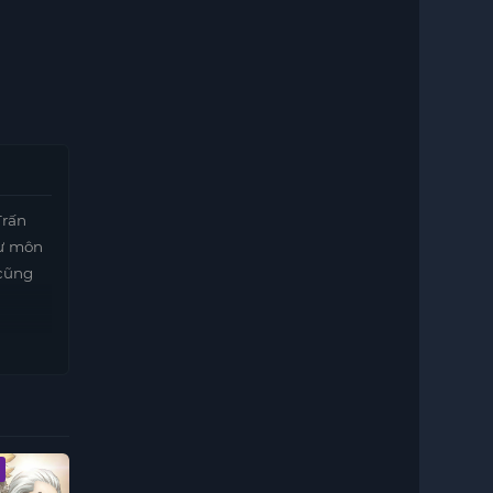
Trấn
sư môn
 cũng
Vietsub - HD
Vietsub - HD
Vietsub - HD