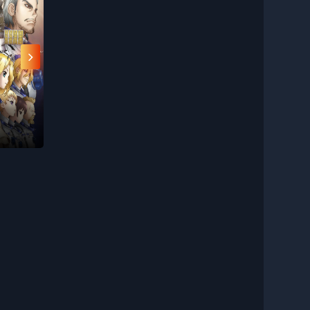
SHIROHIYO - Đầu
Văn phòng thám tử
Từ Nghề Ng
thai thành quý tộc
quái vật
Tầm Thường
SHIROHIYO -
Kemono Jihen
Arifureta: Fr
Reincarnated as a
Commonplac
mập ú, tôi dùng ký
Thành Ngườ
Neglected Noble:
World's Stro
ức kiếp trước để
Nhất Thế Giớ
Raising My Baby
S1
nuôi dạy em trai
1
Brother with
Memories from My
Past Life