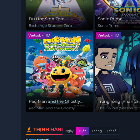
Du Học Sinh Zero
Sonic Prime
Exchange Student Zero
Sonic Prime
Vietsub - HD
Vietsub - HD
Pac-Man and the Ghostly
Trống rỗng (Phần 2)
Adventures (Phần 1)
Pac-Man and the Ghostly
The Hollow (Season 2)
Adventures (Season 1)
THỊNH HÀNH
Ngày
Tuần
Tháng
Tất cả