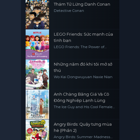
Thám Tử Lừng Danh Conan
Detective Conan
LEGO Friends: Sức mạnh của
tình bạn
LEGO Friends: The Power of
Friendship
Những năm đó khi tôi mở sở
thú
Wo Kai Dongwuyuan Naxie Nian
Anh Chàng Băng Giá Và Cô
Đồng Nghiệp Lạnh Lùng
The Ice Guy and His Cool Female
Colleague
Angry Birds: Quậy tưng mùa
hè (Phần 2)
Angry Birds: Summer Madness