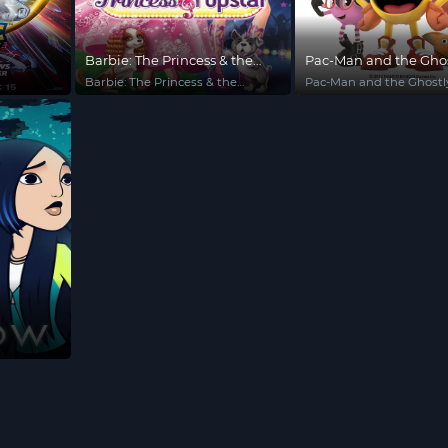
Barbie: The Princess & the
Pac-Man and the Ghos
Popstar
Adventures (Phần 2)
Barbie: The Princess & the
Pac-Man and the Ghostl
Popstar
Adventures (Season 2)