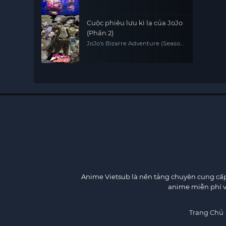
Cuộc phiêu lưu kì lạ của JoJo
(Phần 2)
JoJo's Bizarre Adventure (Season
2)
Anime Vietsub
là nền tảng chuyên cung cấp 
anime miễn phí v
Trang Chủ