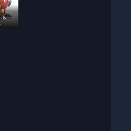
tly
y