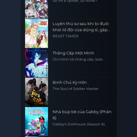
So I'm a Spider, So What?
Luyện thú sư sau khi bị đuổi
khỏi tổ đội của dũng sĩ, gặp
được thiếu nữ tai mèo của
BEAST TAMER
chủng tộc mạnh nhất
Thăng Cấp Một Mình
Chỉ mình tôi thăng cấp, Solo
Leveling
Binh Chủ Kỳ Hồn
The Soul of Soldier Master
Nhà búp bê của Gabby (Phần
6)
Gabby's Dollhouse (Season 6)