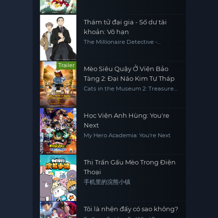
(Season 2)
Thám tử đại gia - Số dư tài
khoản: Vô hạn
The Millionaire Detective -
Balance: UNLIMITED
Trailer
Mèo Siêu Quậy Ở Viện Bảo
Tàng 2: Đại Náo Kim Tự Tháp
Cats in the Museum 2: Treasures
of Egypt
Học Viện Anh Hùng: You're
Next
My Hero Academia: You're Next
Thị Trấn Gấu Mèo Trong Điện
Thoại
手机里的浣熊小镇
Tôi là nhện đấy có sao không?