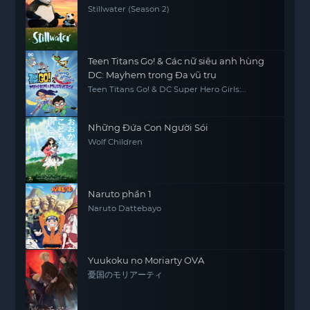
Stillwater (Season 2)
Teen Titans Go! & Các nữ siêu anh hùng
DC: Mayhem trong Đa vũ trụ
Teen Titans Go! & DC Super Hero Girls:
Mayhem in the Multiverse
Những Đứa Con Người Sói
Wolf Children
Naruto phần 1
Naruto Dattebayo
Yuukoku no Moriarty OVA
憂国のモリアーティ