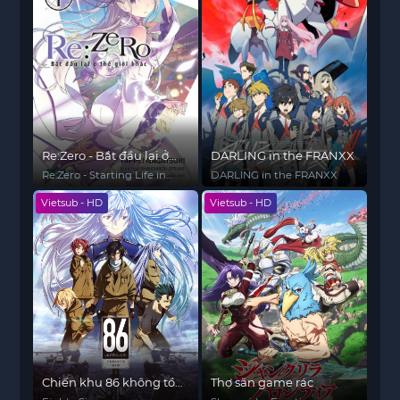
Re:Zero - Bắt đầu lại ở
DARLING in the FRANXX
thế giới khác
Re:Zero - Starting Life in
DARLING in the FRANXX
Another World
Vietsub - HD
Vietsub - HD
Chiến khu 86 không tồn
Thợ săn game rác