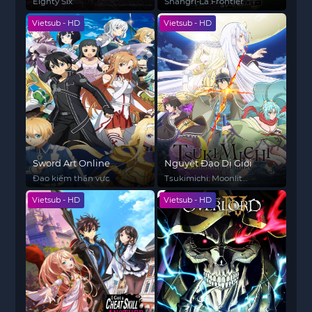
tại
Eighty Six
Shangri-La Frontier
Vietsub - HD
Vietsub - HD
Sword Art Online
Nguyệt Đạo Dị Giới
Đao kiếm thần vực
Tsukimichi: Moonlit
Fantasy, Tsuki ga
Vietsub - HD
Vietsub - HD
Michibiku Isekai Dochu