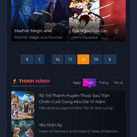
Mashle: Magic and
Địa Ngục Cực Lạc
Muscles
Mashle: Magic and Muscles
Hell's Paradise
1
…
16
17
18
19
THỊNH HÀNH
Ngày
Tuần
Tháng
Tất cả
Tôi Trở Thành Huyền Thoại Sau Trận
Chiến Cuối Cùng Kéo Dài 10 Năm
I Became a Legend After My 10 Year-Long
Last Stand
Yêu thần ký
Tales of Demons and Gods || Tales of Demon
and God