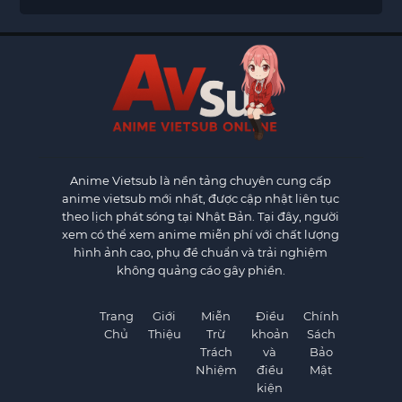
Anime Vietsub
là nền tảng chuyên cung cấp
anime vietsub mới nhất, được cập nhật liên tục
theo lịch phát sóng tại Nhật Bản. Tại đây, người
xem có thể xem anime miễn phí với chất lượng
hình ảnh cao, phụ đề chuẩn và trải nghiệm
không quảng cáo gây phiền.
Trang
Giới
Miễn
Điều
Chính
Chủ
Thiệu
Trừ
khoản
Sách
Trách
và
Bảo
Nhiệm
điều
Mật
kiện
×