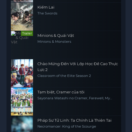
Kiếm Lai
The Swords
Trailer
Minions & Quái Vật
Minions & Monsters
Chào Mừng Đến Với Lớp Học Đề Cao Thực
Lực 2
Classroom of the Elite Season 2
Tạm biệt, Cramer của tôi
Sayonara Watashi no Cramer, Farewell, My
Dear Cramer
Pháp Sư Tử Linh: Ta Chính Là Thiên Tai
Necromancer: King of the Scourge