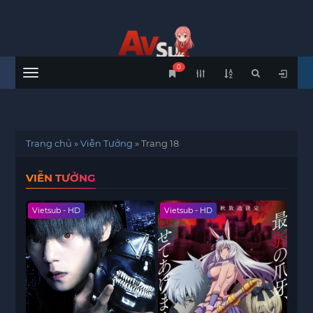
0
Menu
Trang chủ
»
Viễn Tưởng
»
Trang 18
VIỄN TƯỞNG
Vietsub - HD
Vietsub - HD