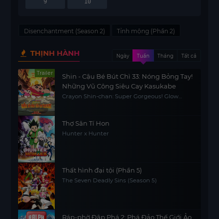
9
10
Disenchantment (Season 2)
Tỉnh mộng (Phần 2)
THỊNH HÀNH
Ngày
Tuần
Tháng
Tất cả
Trailer
Shin - Cậu Bé Bút Chì 33: Nóng Bỏng Tay!
Những Vũ Công Siêu Cay Kasukabe
Crayon Shin-chan: Super Gorgeous! Glow
Kasukabe Dancer
Thợ Săn Tí Hon
Hunter x Hunter
Thất hình đại tội (Phần 5)
The Seven Deadly Sins (Season 5)
Ráp-phờ Đập Phá 2: Phá Đảo Thế Giới Ảo