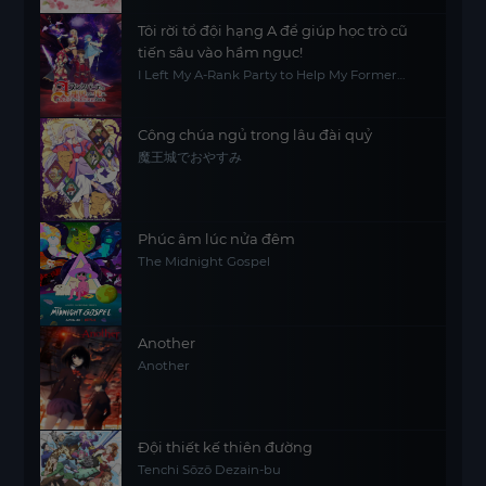
Tôi rời tổ đội hạng A để giúp học trò cũ
tiến sâu vào hầm ngục!
I Left My A-Rank Party to Help My Former
Students Reach the Dungeon Depths!
Công chúa ngủ trong lâu đài quỷ
魔王城でおやすみ
Phúc âm lúc nửa đêm
The Midnight Gospel
Another
Another
Đội thiết kế thiên đường
Tenchi Sōzō Dezain-bu