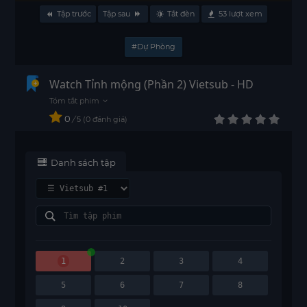
Tập trước
Tập sau
Tắt đèn
53
lượt xem
#Dự Phòng
Watch Tỉnh mộng (Phần 2) Vietsub - HD
0
/
0
đánh giá
5
Danh sách tập
1
2
3
4
5
6
7
8