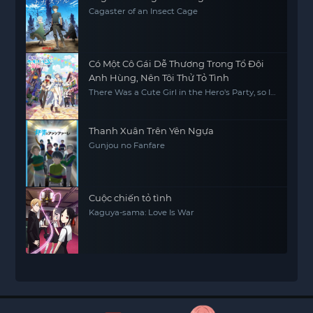
Cagaster of an Insect Cage
Có Một Cô Gái Dễ Thương Trong Tổ Đội
Anh Hùng, Nên Tôi Thử Tỏ Tình
There Was a Cute Girl in the Hero's Party, so I
Tried Confessing to Her
Thanh Xuân Trên Yên Ngựa
Gunjou no Fanfare
Cuộc chiến tỏ tình
Kaguya-sama: Love Is War