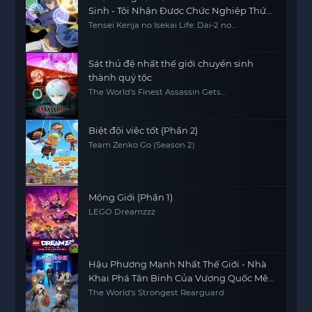
Sinh - Tôi Nhận Được Chức Nghiệp Thứ
Hai, Và Đã Trở Thành Người Mạnh Nhất
Tensei Kenja no Isekai Life: Dai-2 no
Shokugyou wo Ete Sekai Saikyou ni
Thế Giới
Narimashita My Isekai Life: I Gained a Second
Character Class and Became the Strongest
Sage in the World
Sát thủ đệ nhất thế giới chuyển sinh
thành quý tộc
The World's Finest Assassin Gets
Reincarnated in Another World as an
Aristocrat, Sekai Saikou no Ansatsusha, Isekai
Kizoku ni Tensei suru
Biệt đội việc tốt (Phần 2)
Team Zenko Go (Season 2)
Mộng Giới (Phần 1)
LEGO Dreamzzz
Hậu Phương Mạnh Nhất Thế Giới - Nhà
Khai Phá Tân Binh Của Vương Quốc Mê
Cung
The World's Strongest Rearguard