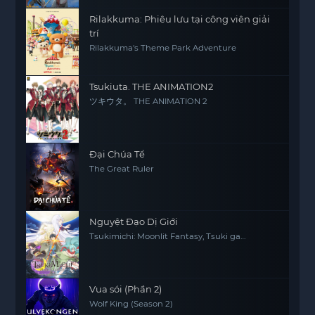
Rilakkuma: Phiêu lưu tại công viên giải
trí
Rilakkuma's Theme Park Adventure
Tsukiuta. THE ANIMATION2
ツキウタ。 THE ANIMATION 2
Đại Chúa Tể
The Great Ruler
Nguyệt Đạo Dị Giới
Tsukimichi: Moonlit Fantasy, Tsuki ga
Michibiku Isekai Dochu
Vua sói (Phần 2)
Wolf King (Season 2)