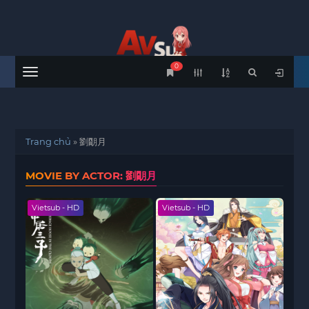
0
Menu
Trang chủ
»
劉朙月
MOVIE BY ACTOR: 劉朙月
Vietsub - HD
Vietsub - HD