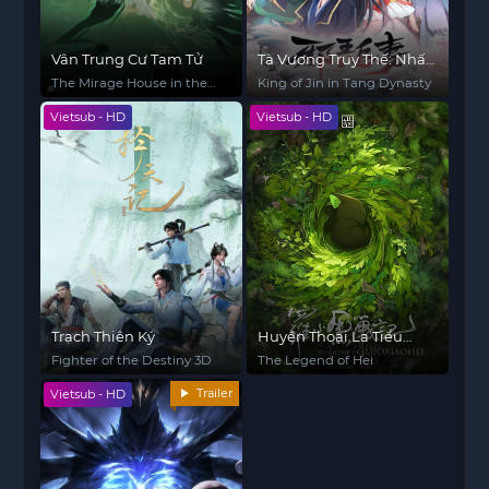
Vân Trung Cư Tam Tử
Tà Vương Truy Thế: Nhất
Thế Khuynh Thành
The Mirage House in the
King of Jin in Tang Dynasty
Clouds
Vietsub - HD
Vietsub - HD
Trạch Thiên Ký
Huyền Thoại La Tiểu
Hoắc
Fighter of the Destiny 3D
The Legend of Hei
Trailer
Vietsub - HD