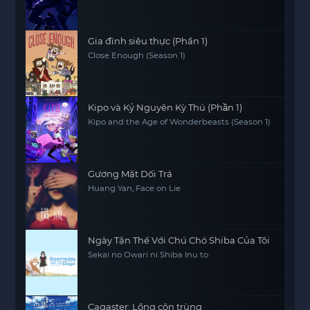
Gia đình siêu thực (Phần 1)
Close Enough (Season 1)
Kipo và Kỷ Nguyên Kỳ Thú (Phần 1)
Kipo and the Age of Wonderbeasts (Season 1)
Gương Mặt Dối Trá
Huang Yan, Face on Lie
Ngày Tận Thế Với Chú Chó Shiba Của Tôi
Sekai no Owari ni Shiba Inu to
Cagaster: Lồng côn trùng