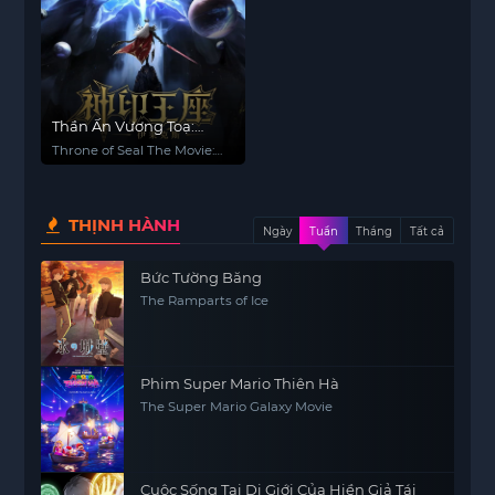
Thần Ấn Vương Toạ:
Truyền Kỳ Y Lai Khắc Tư
Throne of Seal The Movie:
The Crownless God
THỊNH HÀNH
Ngày
Tuần
Tháng
Tất cả
Bức Tường Băng
The Ramparts of Ice
Phim Super Mario Thiên Hà
The Super Mario Galaxy Movie
Cuộc Sống Tại Dị Giới Của Hiền Giả Tái