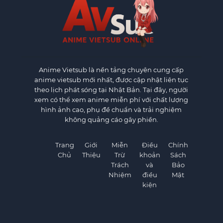
Anime Vietsub
là nền tảng chuyên cung cấp
anime vietsub mới nhất, được cập nhật liên tục
theo lịch phát sóng tại Nhật Bản. Tại đây, người
xem có thể xem anime miễn phí với chất lượng
hình ảnh cao, phụ đề chuẩn và trải nghiệm
không quảng cáo gây phiền.
Trang
Giới
Miễn
Điều
Chính
Chủ
Thiệu
Trừ
khoản
Sách
Trách
và
Bảo
Nhiệm
điều
Mật
kiện
×
×